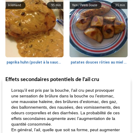
Allemand
95
min
Yam / Patate Douce
35
min
paprika huhn (poulet à la sauce paprika).
patates douces rôties au miel / kumara
Effets secondaires potentiels de l'ail cru
Petit déjeuner et brunch
25
min
Viande et volaille
45
min
Lorsqu'il est pris par la bouche, l'ail cru peut provoquer
une sensation de brûlure dans la bouche ou l'estomac,
une mauvaise haleine, des brûlures d'estomac, des gaz,
des ballonnements, des nausées, des vomissements, des
odeurs corporelles et des diarrhées. La probabilité de ces
effets secondaires augmente avec l’augmentation de la
quantité consommée.
En général, l’ail, quelle que soit sa forme, peut augmenter