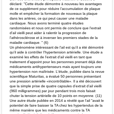
déclaré: "Cette étude démontre à nouveau les avantages
de ce supplément pour réduire l’accumulation de plaque
molle et empêcher la formation de nouveaux la plaque
dans les artères, ce qui peut causer une maladie
cardiaque. Nous avons terminé quatre études
randomisées et nous ont permis de conclure que l'extrait
d'ail vieilli peut aider à ralentir la progression de
l'athérosclérose et à inverser les premiers stades de la
maladie cardiaque. " (6)
Un phénomène intéressant de l'ail est qu'il a été démontré
qu'il aide à contrôler l'hypertension artérielle. Une étude a
examiné les effets de l'extrait d'ail vieilli en tant que
traitement d'appoint pour les personnes prenant déjà des
médicaments antihypertenseurs mais ayant toujours une
hypertension non maîtrisée. L'étude, publiée dans la revue
scientifique Maturitas, a évalué 50 personnes présentant
une pression artérielle «incontrôlable». Il a été découvert
que la simple prise de quatre capsules d’extrait d’ail vieilli
(960 milligrammes) par jour pendant trois mois faisait
chuter la tension artérielle de 10 points en moyenne. (11)
Une autre étude publiée en 2014 a révélé que l'ail "avait le
potentiel de faire baisser la TA chez les hypertendus de la
même manière que les médicaments contre la TA