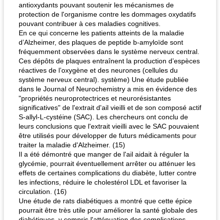
antioxydants pouvant soutenir les mécanismes de
protection de l'organisme contre les dommages oxydatifs
pouvant contribuer à ces maladies cognitives.
En ce qui concerne les patients atteints de la maladie
d’Alzheimer, des plaques de peptide b-amyloïde sont
fréquemment observées dans le système nerveux central.
Ces dépôts de plaques entraînent la production d’espèces
réactives de l’oxygène et des neurones (cellules du
système nerveux central). système) Une étude publiée
dans le Journal of Neurochemistry a mis en évidence des
"propriétés neuroprotectrices et neurorésistantes
significatives" de l'extrait d'ail vieilli et de son composé actif
S-allyl-L-cystéine (SAC). Les chercheurs ont conclu de
leurs conclusions que l'extrait vieilli avec le SAC pouvaient
être utilisés pour développer de futurs médicaments pour
traiter la maladie d'Alzheimer. (15)
Il a été démontré que manger de l'ail aidait à réguler la
glycémie, pourrait éventuellement arrêter ou atténuer les
effets de certaines complications du diabète, lutter contre
les infections, réduire le cholestérol LDL et favoriser la
circulation. (16)
Une étude de rats diabétiques a montré que cette épice
pourrait être très utile pour améliorer la santé globale des
diabétiques, y compris l'atténuation des complications