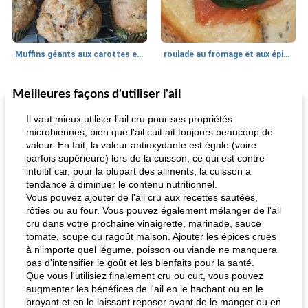
Muffins géants aux carottes et à la banane de Nif
roulade au fromage et aux épinards
Meilleures façons d'utiliser l'ail
Marques de confiance: recettes et
30
min
Viande et volaille
55
min
astuces
Il vaut mieux utiliser l'ail cru pour ses propriétés
microbiennes, bien que l'ail cuit ait toujours beaucoup de
valeur. En fait, la valeur antioxydante est égale (voire
parfois supérieure) lors de la cuisson, ce qui est contre-
intuitif car, pour la plupart des aliments, la cuisson a
tendance à diminuer le contenu nutritionnel.
Vous pouvez ajouter de l'ail cru aux recettes sautées,
rôties ou au four. Vous pouvez également mélanger de l'ail
cru dans votre prochaine vinaigrette, marinade, sauce
fiesta tostadas
le méga's jopp joes
tomate, soupe ou ragoût maison. Ajouter les épices crues
à n'importe quel légume, poisson ou viande ne manquera
pas d'intensifier le goût et les bienfaits pour la santé.
Que vous l'utilisiez finalement cru ou cuit, vous pouvez
augmenter les bénéfices de l'ail en le hachant ou en le
broyant et en le laissant reposer avant de le manger ou en