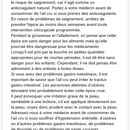
le risque de saignement, car il agit comme un
quinoa petit déjeuner méditerranéen
poitrines de poulet grillées de jenny
anticoagulant naturel. Parlez à votre médecin avant de
consommer de l’ail cru si vous prenez des anticoagulants.
En raison de problèmes de saignement, arrêtez de
prendre l'épice au moins deux semaines avant toute
intervention chirurgicale programmée.
Pendant la grossesse et l'allaitement, on pense que cette
épice est sans danger pour les aliments mais qu'elle
pourrait être dangereuse pour les médicaments.
Lorsqu'il est pris par la bouche en petites quantités
appropriées pour de courtes périodes, il est dit être sans
danger pour les enfants. Cependant, il ne doit jamais être
administré à des enfants à fortes doses.
Si vous avez des problèmes gastro-intestinaux, il est
important de savoir que l'ail cru peut irriter le tractus
gastro-intestinal. Les personnes atteintes d'ulcères
devraient très probablement éviter cette épice crue.
Il peut provoquer une irritation grave de la peau,
semblable à une brûlure, s'il est appliqué directement sur
la peau, soyez donc prudent avec le contact avec la peau.
Adressez-vous à votre médecin avant de consommer de
l'ail cru si vous souffrez d'hypotension artérielle, d'ulcères
ou d'autres problèmes gastro-intestinaux, de problèmes
de thyroïde ou de problèmes de santé courants.