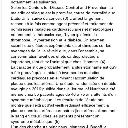
notamment les suivantes.
Selon les Centers for Disease Control and Prevention, la
maladie cardiaque est la première cause de mortalité aux
États-Unis, suivie du cancer. (3) L'ail est largement
reconnu à la fois comme agent préventif et traitement de
nombreuses maladies cardiovasculaires et métaboliques,
notamment l'athérosclérose, l'hyperlipidémie, la
thrombose, l'hypertension et le diabète. Un examen
scientifique d'études expérimentales et cliniques sur les
avantages de l'ail a révélé que, dans l'ensemble, sa
consommation avait des effets cardioprotecteurs
importants, tant chez l'animal que chez l'homme. (4)
La caractéristique probablement la plus étonnante est qu'il
a été prouvé qu'elle aidait à inverser les maladies
cardiaques précoces en éliminant l'accumulation de
plaque dans les artères. Une étude randomisée en double
aveugle de 2016 publiée dans le Journal of Nutrition a été
menée chez 55 patients âgés de 40 à 75 ans atteints d'un
syndrome métabolique. Les résultats de l'étude ont
montré que l'extrait d'ail vieilli réduisait efficacement la
plaque dans les artères coronaires (les artères alimentant
le sang en cœur) chez les patients présentant un
syndrome métabolique. (5)
L’un des chercheurs principaux, Matthew J. Budoff, a