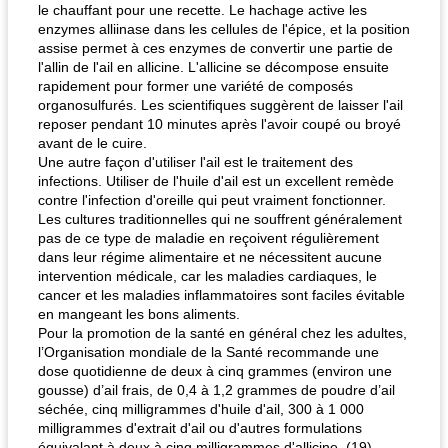
le chauffant pour une recette. Le hachage active les
enzymes alliinase dans les cellules de l'épice, et la position
assise permet à ces enzymes de convertir une partie de
l'allin de l'ail en allicine. L'allicine se décompose ensuite
rapidement pour former une variété de composés
organosulfurés. Les scientifiques suggèrent de laisser l'ail
reposer pendant 10 minutes après l'avoir coupé ou broyé
avant de le cuire.
Une autre façon d'utiliser l'ail est le traitement des
infections. Utiliser de l'huile d'ail est un excellent remède
contre l'infection d'oreille qui peut vraiment fonctionner.
Les cultures traditionnelles qui ne souffrent généralement
pas de ce type de maladie en reçoivent régulièrement
dans leur régime alimentaire et ne nécessitent aucune
intervention médicale, car les maladies cardiaques, le
cancer et les maladies inflammatoires sont faciles évitable
en mangeant les bons aliments.
Pour la promotion de la santé en général chez les adultes,
l’Organisation mondiale de la Santé recommande une
dose quotidienne de deux à cinq grammes (environ une
gousse) d’ail frais, de 0,4 à 1,2 grammes de poudre d’ail
séchée, cinq milligrammes d'huile d'ail, 300 à 1 000
milligrammes d'extrait d'ail ou d'autres formulations
équivalant à deux à cinq milligrammes d'allicine. (19)