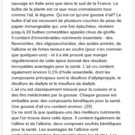
sauvage en Italie ainsi que dans le sud de la France. Le
bulbe de la plante est ce que nous connaissons tous
comme l'ail, le légume. Qu'est-ce qu'une gousse d'ail? Le
bulbe d'ail est recouvert de plusieurs couches de peau de
papier immangeable qui, une fois épluchées, révèlent
jusqu'à 20 bulbes comestibles appelés clous de girofle.
Il contient d'innombrables nutriments essentiels - des
flavonoïdes, des oligosaccharides, des acides aminés, de
l'allicine et de fortes teneurs en soufre (pour n'en nommer
que quelques-uns) - et il a été prouvé que manger
régulièrement de cette épice donnait des résultats
incroyables avantages pour la santé. L'ail cru contient
également environ 0,1% d'huile essentielle, dont les
composants principaux sont le disulfure d'allylepropyle, le
disulfure de diallyle et le trisulfure de diallyle.
L'ail cru est classiquement mesuré pour la cuisson et à
des fins médicinales par la gousse. Chaque gousse est
emballée avec des composants bénéfiques pour la santé.
Une gousse d'ail cru contient environ: (20)
Ce ne sont là que quelques-uns des meilleurs nutriments
que l'on trouve dans cette épice. Il contient également de
l'alliine et de l'allicine, deux composés soufrés bénéfiques
pour la santé. Les avantages de l'allicine sont