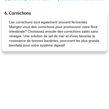
6. Cornichons
Petit déjeuner et brunch
25
min
Viande et volaille
45
min
Les cornichons sont également souvent fermentés.
Mangez-vous des cornichons pour promouvoir votre flore
intestinale? Choisissez ensuite des cornichons salés sans
vinaigre. Une solution de sel de mer et d'eau favorise la
croissance de bonnes bactéries, procurant les plus grands
bienfaits pour votre système digestif.
quinoa petit déjeuner méditerranéen
poitrines de poulet grillées de jenny