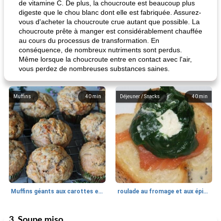
de vitamine C. De plus, la choucroute est beaucoup plus
digeste que le chou blanc dont elle est fabriquée. Assurez-
vous d'acheter la choucroute crue autant que possible. La
choucroute prête à manger est considérablement chauffée
au cours du processus de transformation. En
conséquence, de nombreux nutriments sont perdus.
Même lorsque la choucroute entre en contact avec l'air,
vous perdez de nombreuses substances saines.
Muffins
40
min
Déjeuner / Snacks
40
min
Muffins géants aux carottes et à la banane de Nif
roulade au fromage et aux épinards
3. Soupe miso
Marques de confiance: recettes et
30
min
Viande et volaille
55
min