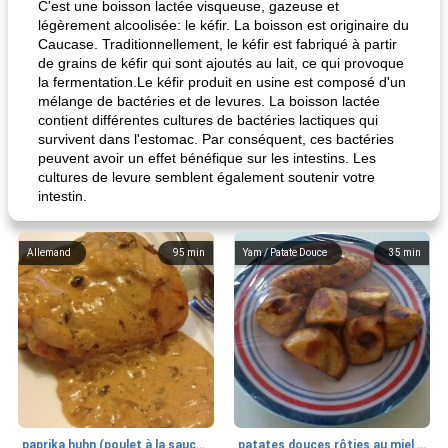
C'est une boisson lactée visqueuse, gazeuse et
légèrement alcoolisée: le kéfir. La boisson est originaire du
Caucase. Traditionnellement, le kéfir est fabriqué à partir
de grains de kéfir qui sont ajoutés au lait, ce qui provoque
la fermentation.Le kéfir produit en usine est composé d'un
mélange de bactéries et de levures. La boisson lactée
contient différentes cultures de bactéries lactiques qui
survivent dans l'estomac. Par conséquent, ces bactéries
peuvent avoir un effet bénéfique sur les intestins. Les
cultures de levure semblent également soutenir votre
intestin.
Allemand
95
min
Yam / Patate Douce
35
min
paprika huhn (poulet à la sauce paprika).
patates douces rôties au miel / kumara