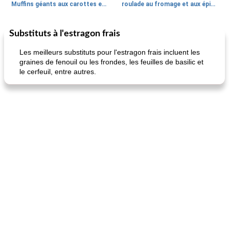
Muffins géants aux carottes et à la banane de Nif
roulade au fromage et aux épinards
Substituts à l'estragon frais
Marques de confiance: recettes et
30
min
Viande et volaille
55
min
astuces
Les meilleurs substituts pour l'estragon frais incluent les
graines de fenouil ou les frondes, les feuilles de basilic et
le cerfeuil, entre autres.
fiesta tostadas
le méga's jopp joes