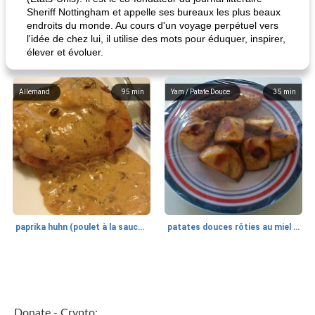
Sheriff Nottingham et appelle ses bureaux les plus beaux
endroits du monde. Au cours d'un voyage perpétuel vers
l'idée de chez lui, il utilise des mots pour éduquer, inspirer,
élever et évoluer.
Allemand
95
min
Yam / Patate Douce
35
min
paprika huhn (poulet à la sauce paprika).
patates douces rôties au miel / kumara
Petit déjeuner et brunch
25
min
Viande et volaille
45
min
Donate - Crypto: