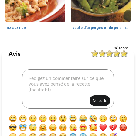
riz aux noix
sauté d'asperges et de pois mange-tout
Recettes végétariennes asiatiques
20
min
Recettes végétariennes asiatiques
20
min
J'ai adoré
Avis
asperges orientales
vinaigrette aux asperges