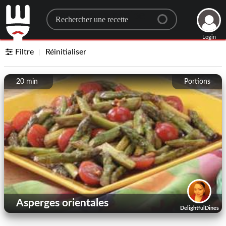
Search for a recipe
Login
Filtre
Réinitialiser
20 min
Portions
Asperges orientales
DelightfulDines