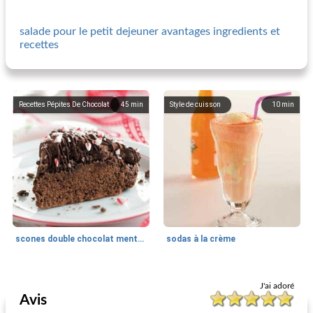
salade pour le petit dejeuner avantages ingredients et
recettes
Recettes Pépites De Chocolat
45
min
Style de cuisson
10
min
scones double chocolat menthe poivrée
sodas à la crème
Style de cuisson
25
min
Recettes de poitrine de poulet
45
min
J'ai adoré
Avis