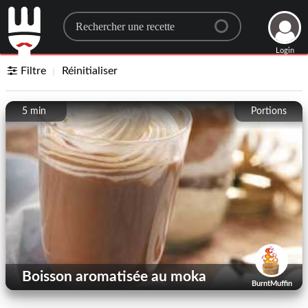
Search for a recipe
Login
Filtre
Réinitialiser
5 min
Portions
Boisson aromatisée au moka
BurntMuffin