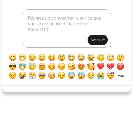
jus de canneberges
poulet farci aux courgettes
more