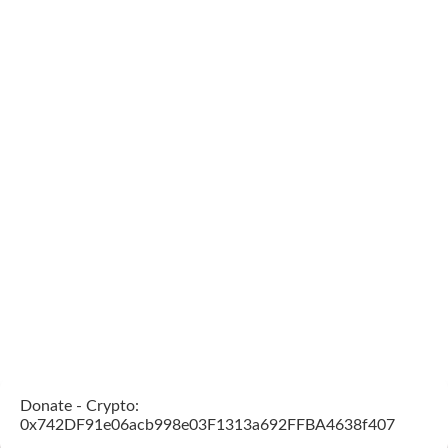
Donate - Crypto:
0x742DF91e06acb998e03F1313a692FFBA4638f407