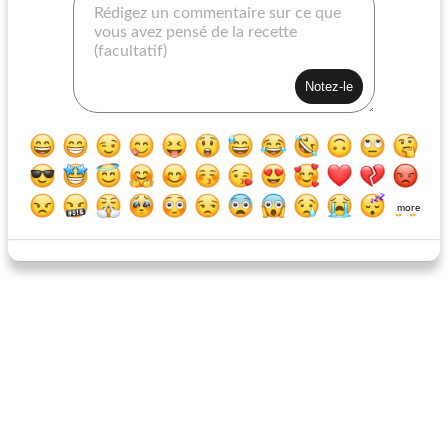
boeuf gingembre à l'ail
steak sur les pommes de terre
more