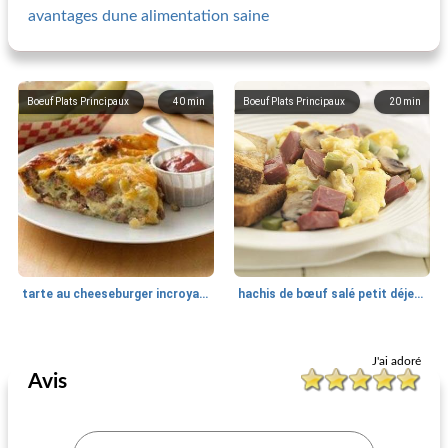
avantages dune alimentation saine
Boeuf Plats Principaux
40
min
Boeuf Plats Principaux
20
min
tarte au cheeseburger incroyablement facile
hachis de bœuf salé petit déjeuner
Boeuf Plats Principaux
35
min
Boeuf Plats Principaux
125
min
J'ai adoré
Avis