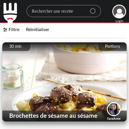
Search for a recipe
Login
Filtre
Réinitialiser
30 min
Portions
Brochettes de sésame au sésame
TaraAnne