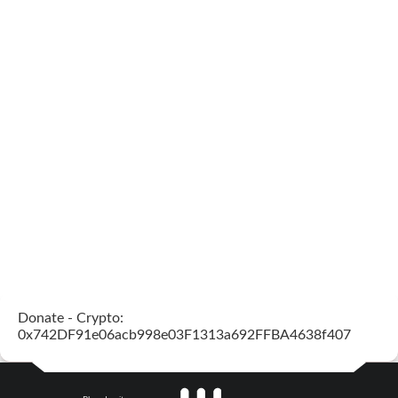
Donate - Crypto:
0x742DF91e06acb998e03F1313a692FFBA4638f407