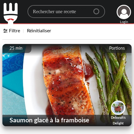
Search for a recipe
Login
Filtre
Réinitialiser
25 min
Portions
Deborah's
Saumon glacé à la framboise
Delight