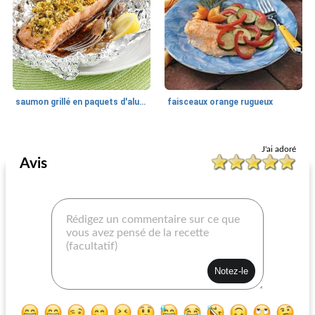
saumon grillé en paquets d'aluminium
faisceaux orange rugueux
Poisson grillé
40
min
Poisson grillé
25
min
J'ai adoré
Avis
brochettes d'espadon épicées
saumon glacé à la framboise