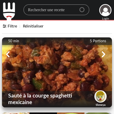
Search for a recipe
Login
Filtre
Réinitialiser
50 min
5
Portions
Sauté à la courge spaghetti
mexicaine
Shmeya