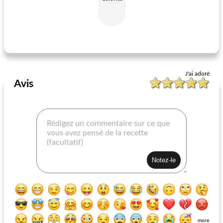
brochettes d'agneau grec avec salsa verde au yogourt et à la menthe
steak n ale pie
J'ai adoré
Avis
more