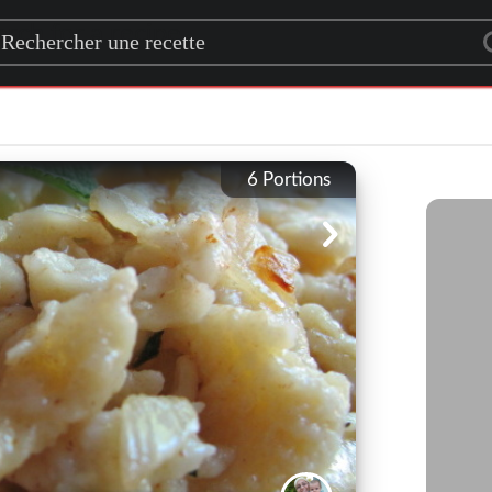
rch for a recipe
6
Portions