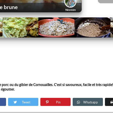
ge brune
Nesreen
e porc ou du gibier de Cornouailles. C'est si savoureux, facile et très rapide!
à égoutter.
Tweet
Pin
Whatsapp