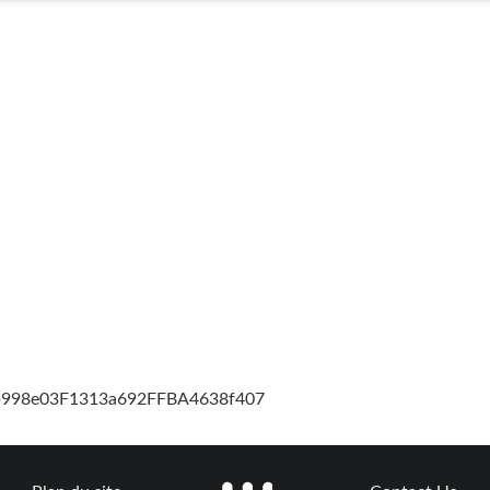
cb998e03F1313a692FFBA4638f407