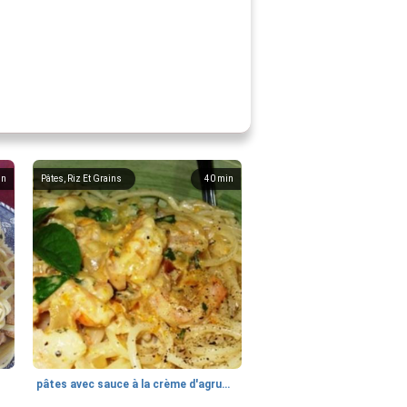
in
Pâtes, Riz Et Grains
40
min
pâtes avec sauce à la crème d'agrumes