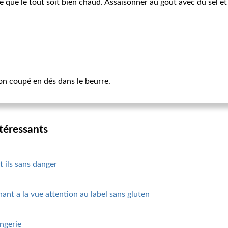
e que le tout soit bien chaud. Assaisonner au goût avec du sel et
non coupé en dés dans le beurre.
ntéressants
t ils sans danger
ant a la vue attention au label sans gluten
angerie