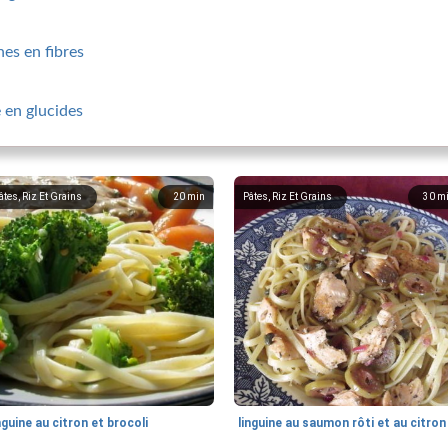
hes en fibres
e en glucides
âtes, Riz Et Grains
20
min
Pâtes, Riz Et Grains
30
m
nguine au citron et brocoli
linguine au saumon rôti et au citron