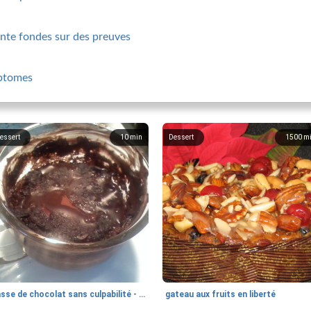
ante fondes sur des preuves
mptomes
essert
10
min
Dessert
1500
m
tasse de chocolat sans culpabilité - sans sucre, sans graisse, sans farine
gateau aux fruits en liberté