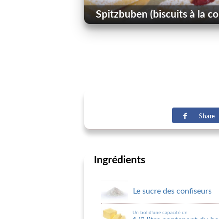
Spitzbuben (biscuits à la co
Share
Ingrédients
Le sucre des confiseurs
Un bol d'une capacité de