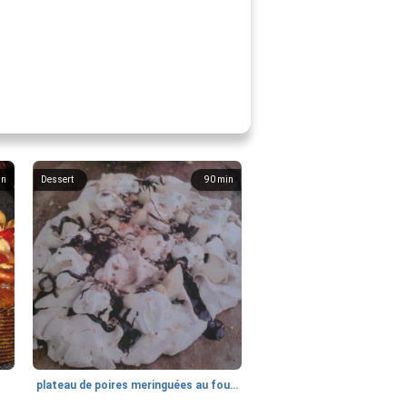
in
Dessert
90
min
plateau de poires meringuées au four, crème, noisettes grillées, chocolat