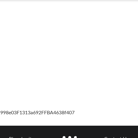
cb998e03F1313a692FFBA4638f407