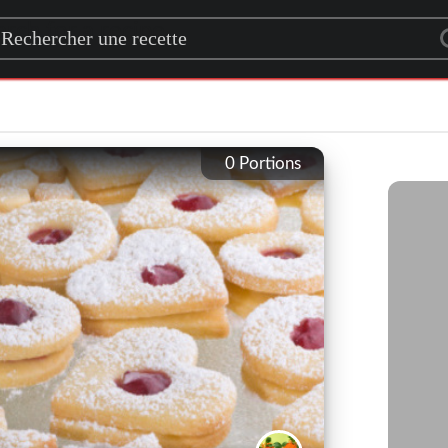
rch for a recipe
0
Portions