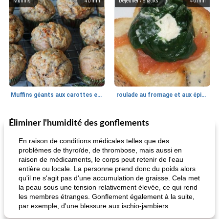
Muffins
40
min
Déjeuner / Snacks
40
min
Muffins géants aux carottes et à la banane de Nif
roulade au fromage et aux épinards
Éliminer l'humidité des gonflements
Marques de confiance: recettes et
30
min
Viande et volaille
55
min
astuces
En raison de conditions médicales telles que des
problèmes de thyroïde, de thrombose, mais aussi en
raison de médicaments, le corps peut retenir de l'eau
entière ou locale. La personne prend donc du poids alors
qu'il ne s'agit pas d'une accumulation de graisse. Cela met
la peau sous une tension relativement élevée, ce qui rend
les membres étranges. Gonflement également à la suite,
par exemple, d'une blessure aux ischio-jambiers
fiesta tostadas
le méga's jopp joes