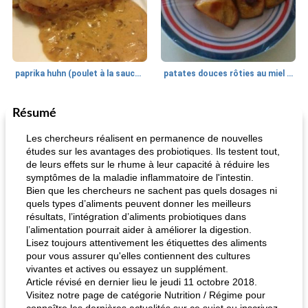
paprika huhn (poulet à la sauce paprika).
patates douces rôties au miel / kumara
Résumé
Petit déjeuner et brunch
25
min
Viande et volaille
45
min
Les chercheurs réalisent en permanence de nouvelles
études sur les avantages des probiotiques. Ils testent tout,
de leurs effets sur le rhume à leur capacité à réduire les
symptômes de la maladie inflammatoire de l'intestin.
Bien que les chercheurs ne sachent pas quels dosages ni
quels types d’aliments peuvent donner les meilleurs
résultats, l’intégration d’aliments probiotiques dans
l’alimentation pourrait aider à améliorer la digestion.
Lisez toujours attentivement les étiquettes des aliments
quinoa petit déjeuner méditerranéen
poitrines de poulet grillées de jenny
pour vous assurer qu'elles contiennent des cultures
vivantes et actives ou essayez un supplément.
Article révisé en dernier lieu le jeudi 11 octobre 2018.
Visitez notre page de catégorie Nutrition / Régime pour