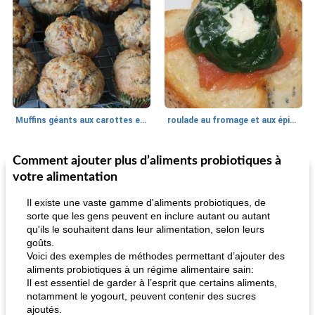
Muffins géants aux carottes et à la banane de Nif
roulade au fromage et aux épinards
Comment ajouter plus d’aliments probiotiques à
Marques de confiance: recettes et
30
min
Viande et volaille
55
min
astuces
votre alimentation
Il existe une vaste gamme d'aliments probiotiques, de
sorte que les gens peuvent en inclure autant ou autant
qu'ils le souhaitent dans leur alimentation, selon leurs
goûts.
Voici des exemples de méthodes permettant d’ajouter des
aliments probiotiques à un régime alimentaire sain:
Il est essentiel de garder à l’esprit que certains aliments,
fiesta tostadas
notamment le yogourt, peuvent contenir des sucres
le méga's jopp joes
ajoutés.