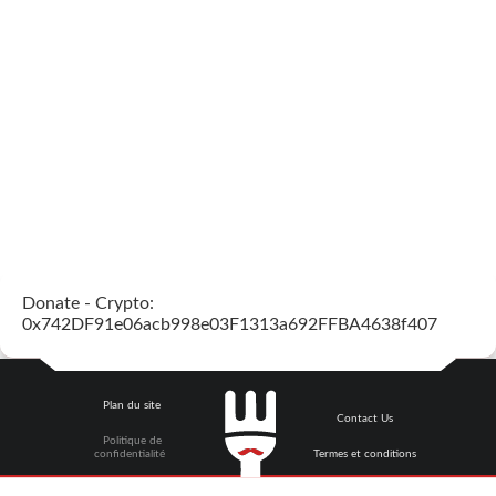
Donate - Crypto:
0x742DF91e06acb998e03F1313a692FFBA4638f407
Plan du site
Contact Us
Politique de
confidentialité
Termes et conditions