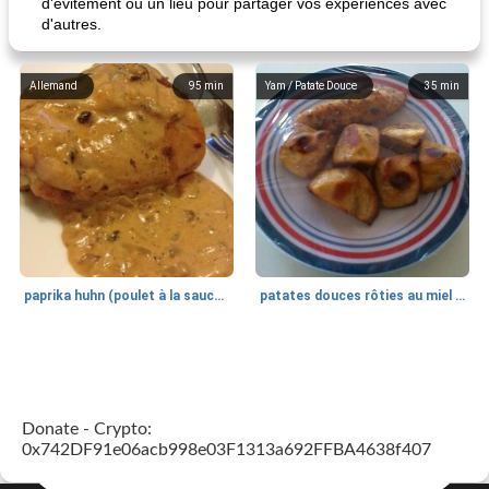
d'évitement ou un lieu pour partager vos expériences avec
d'autres.
Allemand
95
min
Yam / Patate Douce
35
min
paprika huhn (poulet à la sauce paprika).
patates douces rôties au miel / kumara
Petit déjeuner et brunch
25
min
Viande et volaille
45
min
Donate - Crypto:
0x742DF91e06acb998e03F1313a692FFBA4638f407