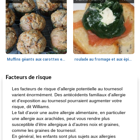
Muffins géants aux carottes et à la banane de Nif
roulade au fromage et aux épinards
Facteurs de risque
Marques de confiance: recettes et
30
min
Viande et volaille
55
min
astuces
Les facteurs de risque d'allergie potentielle au tournesol
varient énormément. Des antécédents familiaux d'allergie
et d'exposition au tournesol pourraient augmenter votre
risque, dit Williams.
Le fait d'avoir une autre allergie alimentaire, en particulier
une allergie aux arachides, peut vous rendre plus
susceptible d'être allergique à d'autres noix et graines,
comme les graines de tournesol.
En général, les enfants sont plus sujets aux allergies
fiesta tostadas
le méga's jopp joes