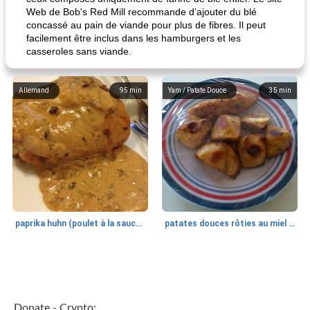
Web de Bob's Red Mill recommande d’ajouter du blé
concassé au pain de viande pour plus de fibres. Il peut
facilement être inclus dans les hamburgers et les
casseroles sans viande.
Allemand
95
min
Yam / Patate Douce
35
min
paprika huhn (poulet à la sauce paprika).
patates douces rôties au miel / kumara
Petit déjeuner et brunch
25
min
Viande et volaille
45
min
Donate - Crypto: