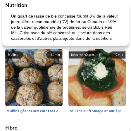
Nutrition
Un quart de tasse de blé concassé fournit 8% de la valeur
journalière recommandée (DV) de fer au Canada et 10%
de la valeur quotidienne de protéines, selon Bob's Red
Mill. Cuire avec du blé concassé ou l'inclure dans des
casseroles et d'autres plats ajoute donc de la nutrition.
Muffins
40
min
Déjeuner / Snacks
40
min
Muffins géants aux carottes et à la banane de Nif
roulade au fromage et aux épinards
Fibre
Marques de confiance: recettes et
30
min
Viande et volaille
55
min
astuces