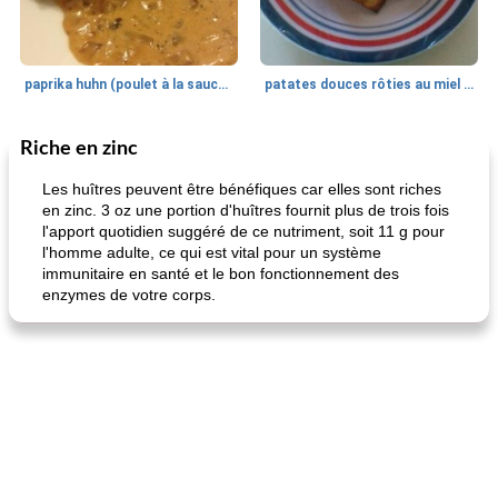
paprika huhn (poulet à la sauce paprika).
patates douces rôties au miel / kumara
Riche en zinc
Petit déjeuner et brunch
25
min
Viande et volaille
45
min
Les huîtres peuvent être bénéfiques car elles sont riches
en zinc. 3 oz une portion d'huîtres fournit plus de trois fois
l'apport quotidien suggéré de ce nutriment, soit 11 g pour
l'homme adulte, ce qui est vital pour un système
immunitaire en santé et le bon fonctionnement des
enzymes de votre corps.
quinoa petit déjeuner méditerranéen
poitrines de poulet grillées de jenny