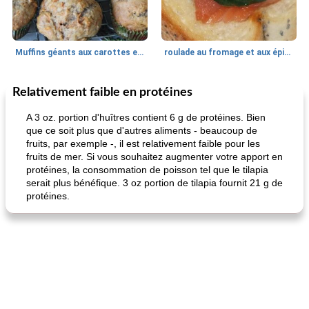
Muffins géants aux carottes et à la banane de Nif
roulade au fromage et aux épinards
Relativement faible en protéines
Marques de confiance: recettes et
30
min
Viande et volaille
55
min
astuces
A 3 oz. portion d'huîtres contient 6 g de protéines. Bien
que ce soit plus que d'autres aliments - beaucoup de
fruits, par exemple -, il est relativement faible pour les
fruits de mer. Si vous souhaitez augmenter votre apport en
protéines, la consommation de poisson tel que le tilapia
serait plus bénéfique. 3 oz portion de tilapia fournit 21 g de
protéines.
fiesta tostadas
le méga's jopp joes