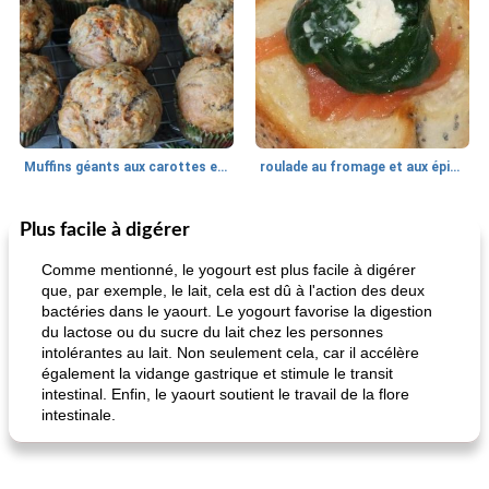
Muffins géants aux carottes et à la banane de Nif
roulade au fromage et aux épinards
Plus facile à digérer
Marques de confiance: recettes et
30
min
Viande et volaille
55
min
astuces
Comme mentionné, le yogourt est plus facile à digérer
que, par exemple, le lait, cela est dû à l'action des deux
bactéries dans le yaourt. Le yogourt favorise la digestion
du lactose ou du sucre du lait chez les personnes
intolérantes au lait. Non seulement cela, car il accélère
également la vidange gastrique et stimule le transit
intestinal. Enfin, le yaourt soutient le travail de la flore
intestinale.
fiesta tostadas
le méga's jopp joes