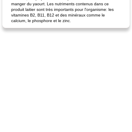
manger du yaourt. Les nutriments contenus dans ce
produit laitier sont très importants pour l'organisme: les
vitamines B2, B11, B12 et des minéraux comme le
calcium, le phosphore et le zinc.
quinoa petit déjeuner méditerranéen
poitrines de poulet grillées de jenny