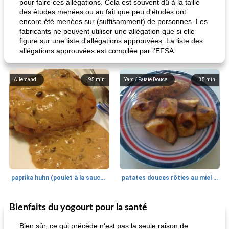
pour faire ces allégations. Cela est souvent dû à la taille
des études menées ou au fait que peu d'études ont
encore été menées sur (suffisamment) de personnes. Les
fabricants ne peuvent utiliser une allégation que si elle
figure sur une liste d'allégations approuvées. La liste des
allégations approuvées est compilée par l'EFSA.
Allemand
95
min
Yam / Patate Douce
35
min
paprika huhn (poulet à la sauce paprika).
patates douces rôties au miel / kumara
Bienfaits du yogourt pour la santé
Petit déjeuner et brunch
25
min
Viande et volaille
45
min
Bien sûr, ce qui précède n'est pas la seule raison de