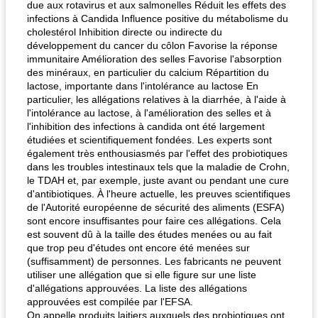
due aux rotavirus et aux salmonelles Réduit les effets des
infections à Candida Influence positive du métabolisme du
cholestérol Inhibition directe ou indirecte du
développement du cancer du côlon Favorise la réponse
immunitaire Amélioration des selles Favorise l'absorption
des minéraux, en particulier du calcium Répartition du
lactose, importante dans l'intolérance au lactose En
particulier, les allégations relatives à la diarrhée, à l'aide à
l'intolérance au lactose, à l'amélioration des selles et à
l'inhibition des infections à candida ont été largement
étudiées et scientifiquement fondées. Les experts sont
également très enthousiasmés par l'effet des probiotiques
dans les troubles intestinaux tels que la maladie de Crohn,
le TDAH et, par exemple, juste avant ou pendant une cure
d'antibiotiques. À l'heure actuelle, les preuves scientifiques
de l'Autorité européenne de sécurité des aliments (ESFA)
sont encore insuffisantes pour faire ces allégations. Cela
est souvent dû à la taille des études menées ou au fait
que trop peu d'études ont encore été menées sur
(suffisamment) de personnes. Les fabricants ne peuvent
utiliser une allégation que si elle figure sur une liste
d'allégations approuvées. La liste des allégations
approuvées est compilée par l'EFSA.
On appelle produits laitiers auxquels des probiotiques ont