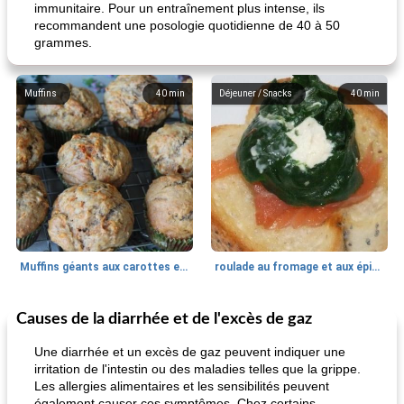
immunitaire. Pour un entraînement plus intense, ils
recommandent une posologie quotidienne de 40 à 50
grammes.
Muffins
40
min
Déjeuner / Snacks
40
min
Muffins géants aux carottes et à la banane de Nif
roulade au fromage et aux épinards
Causes de la diarrhée et de l'excès de gaz
Marques de confiance: recettes et
30
min
Viande et volaille
55
min
astuces
Une diarrhée et un excès de gaz peuvent indiquer une
irritation de l'intestin ou des maladies telles que la grippe.
Les allergies alimentaires et les sensibilités peuvent
également causer ces symptômes. Chez certains