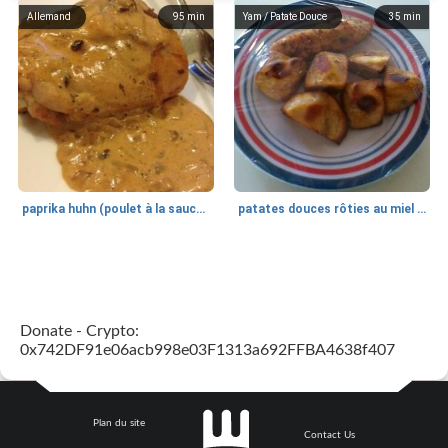
Allemand
95
min
Yam / Patate Douce
35
min
paprika huhn (poulet à la sauce paprika).
patates douces rôties au miel / kumara
Petit déjeuner et brunch
25
min
Viande et volaille
45
min
Donate - Crypto:
0x742DF91e06acb998e03F1313a692FFBA4638f407
Plan du site
Contact Us