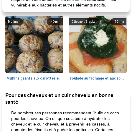
vulnérable aux bactéries et autres éléments nocifs.
Muffins
40
min
Déjeuner / Snacks
40
min
Muffins géants aux carottes et à la banane de Nif
roulade au fromage et aux épinards
Pour des cheveux et un cuir chevelu en bonne
Marques de confiance: recettes et
30
min
Viande et volaille
55
min
astuces
santé
De nombreuses personnes recommandent l'huile de coco
pour les cheveux. On dit que cela aide à hydrater les
cheveux et le cuir chevelu et à prévenir les casses, à
dompter les frisottis et à guérir les pellicules. Certaines