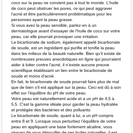
coco sur la peau ne convient pas à tout le monde. L'huile
de coco peut obstruer les pores, ce qui peut aggraver
l'acné et être particulièrement problématique pour les
personnes ayant la peau grasse.
Si vous avez la peau sensible, parlez-en à un
dermatologue avant d'essayer de l'huile de coco sur votre
peau, car elle pourrait provoquer une irritation.
Le bicarbonate de sodium, également appelé bicarbonate
de soude, est un ingrédient qui purifie et tonifie la peau
dans les milieux de la beauté naturelle. Bien qu'il existe de
nombreuses preuves anecdotiques en ligne qui pourraient
aider à lutter contre l'acné, il n'existe aucune preuve
scientifique établissant un lien entre le bicarbonate de
soude et moins d'acné.
En fait, le bicarbonate de soude pourrait faire plus de mal
que de bien s’il est appliqué sur la peau. Ceci est dû à son
effet sur l'équilibre du pH de votre peau.
Votre peau est naturellement acide et a un pH de 4,5 à
5,5. C'est la gamme idéale pour garder la peau hydratée
et protégée des bactéries et des polluants.
Le bicarbonate de soude, quant à lui, a un pH compris
entre 8 et 9. Lorsque vous perturbez l'équilibre de votre
peau en appliquant une base fortement alcaline, vous
risquez de vous dépouiller de ses huiles naturelles. il est