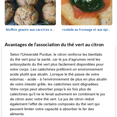
Muffins géants aux carottes et à la banane de Nif
roulade au fromage et aux épinards
Avantages de l'association du thé vert au citron
Marques de confiance: recettes et
30
min
Viande et volaille
55
min
astuces
Selon l'Université Purdue, le citron renforce les bienfaits
du thé vert pour la santé, car le jus d'agrumes rend les
antioxydants du thé vert plus facilement disponibles pour
votre corps. Les catéchines préfèrent un environnement
acide plutôt que alcalin. Lorsque le thé passe de votre
estomac - acide - à l'environnement de plus en plus alcalin
de votre intestin grêle, les catéchines sont dégradées.
Votre corps peut absorber jusqu'à six fois plus de
catéchines qu'il ne le ferait autrement en combinant le jus
fiesta tostadas
le méga's jopp joes
de citron avec votre thé vert. Le jus de citron réduit
également l’effet de certains composés du thé vert qui
peuvent limiter votre capacité à absorber le fer des
aliments.