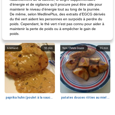
d’énergie et de vigilance qu’il procure peut être utile pour
maintenir le niveau d’énergie tout au long de la journée.
De même, selon MedlinePlus, des extraits d’EGCG dérivés
du thé vert aident les personnes en surpoids à perdre du
poids. Cependant, le thé vert n'est pas connu pour aider à
maintenir la perte de poids ou à empêcher le gain de
poids.
Allemand
95
min
Yam / Patate Douce
35
min
paprika huhn (poulet à la sauce paprika).
patates douces rôties au miel / kumara
Petit déjeuner et brunch
25
min
Viande et volaille
45
min