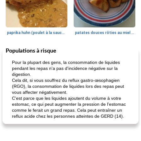
paprika huhn (poulet à la sauce paprika).
patates douces rôties au miel / kumara
Populations à risque
Petit déjeuner et brunch
25
min
Viande et volaille
45
min
Pour la plupart des gens, la consommation de liquides
pendant les repas n'a pas d'incidence négative sur la
digestion.
Cela dit, si vous souffrez du reflux gastro-œsophagien
(RGO), la consommation de liquides lors des repas peut
vous affecter négativement.
C'est parce que les liquides ajoutent du volume à votre
estomac, ce qui peut augmenter la pression de l'estomac
comme le ferait un grand repas. Cela peut entraîner un
quinoa petit déjeuner méditerranéen
poitrines de poulet grillées de jenny
reflux acide chez les personnes atteintes de GERD (14).