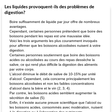
Les liquides provoquent-ils des problèmes de
Marques de confiance: recettes et
30
min
Viande et volaille
55
min
astuces
digestion?
Boire suffisamment de liquide par jour offre de nombreux
avantages.
Cependant, certaines personnes prétendent que boire des
boissons pendant les repas est une mauvaise idée.
Voici les trois arguments les plus couramment invoqués
pour affirmer que les boissons alcoolisées nuisent à votre
digestion.
fiesta tostadas
Certaines personnes soutiennent que boire des boissons
le méga's jopp joes
acides ou alcoolisées au cours des repas dessèche la
salive, ce qui rend plus difficile la digestion des aliments
par votre corps.
L'alcool diminue le débit de salive de 10-15% par unité
d'alcool. Cependant, cela concerne principalement les
boissons alcoolisées et non les faibles concentrations
d'alcool dans la bière et le vin (2, 3, 4).
Par contre, les boissons acides semblent augmenter la
sécrétion de salive (5).
Enfin, il n’existe aucune preuve scientifique que l’alcool ou
les boissons acides, consommés avec modération, nuisent