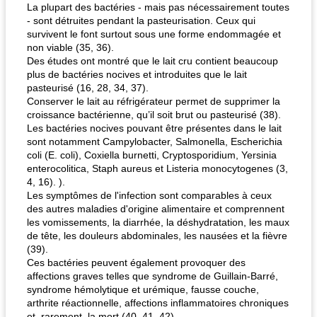
La plupart des bactéries - mais pas nécessairement toutes
- sont détruites pendant la pasteurisation. Ceux qui
survivent le font surtout sous une forme endommagée et
non viable (35, 36).
Des études ont montré que le lait cru contient beaucoup
plus de bactéries nocives et introduites que le lait
pasteurisé (16, 28, 34, 37).
Conserver le lait au réfrigérateur permet de supprimer la
croissance bactérienne, qu’il soit brut ou pasteurisé (38).
Les bactéries nocives pouvant être présentes dans le lait
sont notamment Campylobacter, Salmonella, Escherichia
coli (E. coli), Coxiella burnetti, Cryptosporidium, Yersinia
enterocolitica, Staph aureus et Listeria monocytogenes (3,
4, 16). ).
Les symptômes de l'infection sont comparables à ceux
des autres maladies d'origine alimentaire et comprennent
les vomissements, la diarrhée, la déshydratation, les maux
de tête, les douleurs abdominales, les nausées et la fièvre
(39).
Ces bactéries peuvent également provoquer des
affections graves telles que syndrome de Guillain-Barré,
syndrome hémolytique et urémique, fausse couche,
arthrite réactionnelle, affections inflammatoires chroniques
et, rarement, la mort (40, 41, 42).