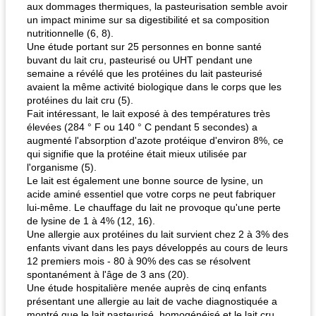
aux dommages thermiques, la pasteurisation semble avoir
un impact minime sur sa digestibilité et sa composition
nutritionnelle (6, 8).
Une étude portant sur 25 personnes en bonne santé
buvant du lait cru, pasteurisé ou UHT pendant une
semaine a révélé que les protéines du lait pasteurisé
avaient la même activité biologique dans le corps que les
protéines du lait cru (5).
Fait intéressant, le lait exposé à des températures très
élevées (284 ° F ou 140 ° C pendant 5 secondes) a
augmenté l'absorption d'azote protéique d'environ 8%, ce
qui signifie que la protéine était mieux utilisée par
l'organisme (5).
Le lait est également une bonne source de lysine, un
acide aminé essentiel que votre corps ne peut fabriquer
lui-même. Le chauffage du lait ne provoque qu'une perte
de lysine de 1 à 4% (12, 16).
Une allergie aux protéines du lait survient chez 2 à 3% des
enfants vivant dans les pays développés au cours de leurs
12 premiers mois - 80 à 90% des cas se résolvent
spontanément à l'âge de 3 ans (20).
Une étude hospitalière menée auprès de cinq enfants
présentant une allergie au lait de vache diagnostiquée a
montré que le lait pasteurisé, homogénéisé et le lait cru