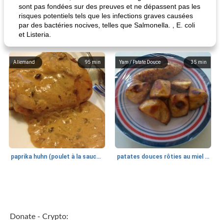
sont pas fondées sur des preuves et ne dépassent pas les
risques potentiels tels que les infections graves causées
par des bactéries nocives, telles que Salmonella. , E. coli
et Listeria.
Allemand
95
min
Yam / Patate Douce
35
min
paprika huhn (poulet à la sauce paprika).
patates douces rôties au miel / kumara
Petit déjeuner et brunch
25
min
Viande et volaille
45
min
Donate - Crypto: