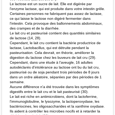
Le lactose est un sucre de lait. Elle est digérée par
l'enzyme lactase, qui est produite dans votre intestin grêle.
Certaines personnes ne fabriquent pas assez de lactase,
ce qui laisse le lactose non digéré fermenter dans
l'intestin. Cela provoque des ballonnements abdominaux,
des crampes et de la diarrhée.
Le lait cru et pasteurisé contient des quantités similaires
de lactose (14, 28).
Cependant, le lait cru contient la bactérie productrice de
lactase, Lactobacillus, qui est détruite pendant la
pasteurisation. Cela devrait, en théorie, améliorer la
digestion du lactose chez les buveurs de lait cru (29).
Cependant, dans une étude à l'aveugle, 16 adultes
autodéclarés d'intolérance au lactose ont bu du lait cru,
pasteurisé ou de soja pendant trois périodes de 8 jours
dans un ordre aléatoire, séparées par des périodes de 1
semaine.
Aucune différence n'a été trouvée dans les symptômes
digestifs entre le lait cru et le lait pasteurisé (30).
Le lait est riche en antimicrobiens, dont la lactoferrine,
l'immunoglobuline, le lysozyme, la lactoperoxydase, les
bactériocines, les oligosaccharides et la xanthine oxydase.
Ils aident à contrôler les microbes nocifs et à retarder la