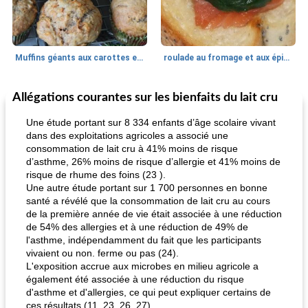
Muffins géants aux carottes et à la banane de Nif
roulade au fromage et aux épinards
Allégations courantes sur les bienfaits du lait cru
Marques de confiance: recettes et
30
min
Viande et volaille
55
min
astuces
Une étude portant sur 8 334 enfants d’âge scolaire vivant
dans des exploitations agricoles a associé une
consommation de lait cru à 41% moins de risque
d’asthme, 26% moins de risque d’allergie et 41% moins de
risque de rhume des foins (23 ).
Une autre étude portant sur 1 700 personnes en bonne
santé a révélé que la consommation de lait cru au cours
de la première année de vie était associée à une réduction
de 54% des allergies et à une réduction de 49% de
fiesta tostadas
le méga's jopp joes
l'asthme, indépendamment du fait que les participants
vivaient ou non. ferme ou pas (24).
L'exposition accrue aux microbes en milieu agricole a
également été associée à une réduction du risque
d'asthme et d'allergies, ce qui peut expliquer certains de
ces résultats (11, 23, 26, 27).