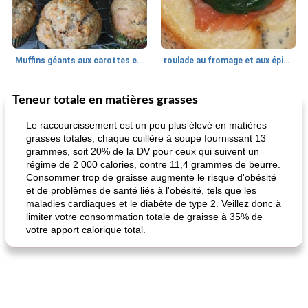
Muffins géants aux carottes et à la banane de Nif
roulade au fromage et aux épinards
Teneur totale en matières grasses
Marques de confiance: recettes et
30
min
Viande et volaille
55
min
astuces
Le raccourcissement est un peu plus élevé en matières
grasses totales, chaque cuillère à soupe fournissant 13
grammes, soit 20% de la DV pour ceux qui suivent un
régime de 2 000 calories, contre 11,4 grammes de beurre.
Consommer trop de graisse augmente le risque d'obésité
et de problèmes de santé liés à l'obésité, tels que les
maladies cardiaques et le diabète de type 2. Veillez donc à
limiter votre consommation totale de graisse à 35% de
votre apport calorique total.
fiesta tostadas
le méga's jopp joes