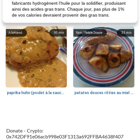
fabricants hydrogénent l’huile pour la solidifier, produisant
ainsi des acides gras trans. Chaque jour, pas plus de 1%
de vos calories devraient provenir des gras trans.
Allemand
95
min
Yam / Patate Douce
35
min
paprika huhn (poulet à la sauce paprika).
patates douces rôties au miel / kumara
Petit déjeuner et brunch
25
min
Viande et volaille
45
min
Donate - Crypto:
0x742DF91e06acb998e03F1313a692FFBA4638f407