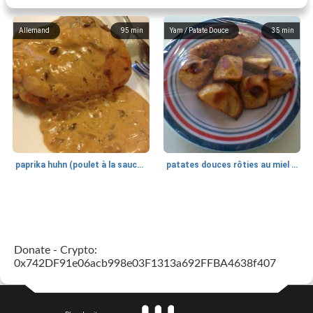
Allemand
95
min
Yam / Patate Douce
35
min
paprika huhn (poulet à la sauce paprika).
patates douces rôties au miel / kumara
Petit déjeuner et brunch
25
min
Viande et volaille
45
min
Donate - Crypto:
0x742DF91e06acb998e03F1313a692FFBA4638f407