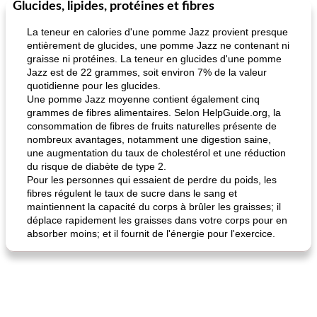
Glucides, lipides, protéines et fibres
Marques de confiance: recettes et
30
min
Viande et volaille
55
min
astuces
La teneur en calories d'une pomme Jazz provient presque
entièrement de glucides, une pomme Jazz ne contenant ni
graisse ni protéines. La teneur en glucides d'une pomme
Jazz est de 22 grammes, soit environ 7% de la valeur
quotidienne pour les glucides.
Une pomme Jazz moyenne contient également cinq
grammes de fibres alimentaires. Selon HelpGuide.org, la
consommation de fibres de fruits naturelles présente de
nombreux avantages, notamment une digestion saine,
fiesta tostadas
le méga's jopp joes
une augmentation du taux de cholestérol et une réduction
du risque de diabète de type 2.
Pour les personnes qui essaient de perdre du poids, les
fibres régulent le taux de sucre dans le sang et
maintiennent la capacité du corps à brûler les graisses; il
déplace rapidement les graisses dans votre corps pour en
absorber moins; et il fournit de l'énergie pour l'exercice.