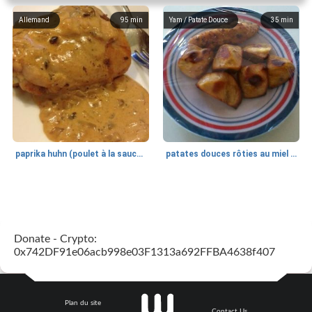
Allemand
95
min
Yam / Patate Douce
35
min
paprika huhn (poulet à la sauce paprika).
patates douces rôties au miel / kumara
Petit déjeuner et brunch
25
min
Viande et volaille
45
min
Donate - Crypto:
0x742DF91e06acb998e03F1313a692FFBA4638f407
Plan du site
Contact Us