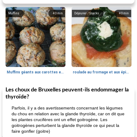
Muffins
40
min
Déjeuner / Snacks
40
min
Muffins géants aux carottes et à la banane de Nif
roulade au fromage et aux épinards
Les choux de Bruxelles peuvent-ils endommager la
Marques de confiance: recettes et
30
min
Viande et volaille
55
min
astuces
thyroïde?
Parfois, il y a des avertissements concernant les légumes
du chou en relation avec la glande thyroïde, car on dit que
les plantes crucifères ont un effet goitrogène. Les
goitrogènes perturbent la glande thyroïde ce qui peut la
faire gonfler (goitre)