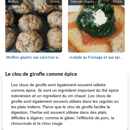
Muffins
40
min
Déjeuner / Snacks
40
min
Muffins géants aux carottes et à la banane de Nif
roulade au fromage et aux épinards
Le clou de girofle comme épice
Marques de confiance: recettes et
30
min
Viande et volaille
55
min
astuces
Les clous de girofle sont également souvent utilisés
comme épice. Ils sont un ingrédient important du thé épicé
indonésien et un ingrédient du vin chaud. Les clous de
girofle sont également souvent utilisés dans les ragoûts ou
les plats indiens. Parce que le clou de girofle facilite la
digestion, l'herbe est souvent utilisée dans des plats
difficiles à digérer, comme le gibier, l'effiloché de porc, la
choucroute et le chou rouge
fiesta tostadas
le méga's jopp joes