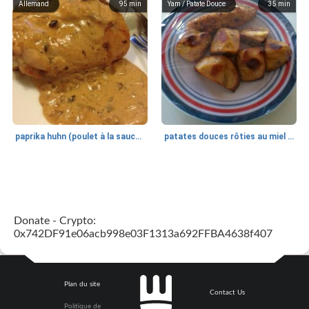
Allemand
95
min
Yam / Patate Douce
35
min
paprika huhn (poulet à la sauce paprika).
patates douces rôties au miel / kumara
Petit déjeuner et brunch
25
min
Viande et volaille
45
min
Donate - Crypto:
0x742DF91e06acb998e03F1313a692FFBA4638f407
Plan du site
Contact Us
Politique de
quinoa petit déjeuner méditerranéen
poitrines de poulet grillées de jenny