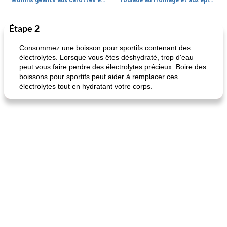
Muffins géants aux carottes et à la banane de Nif
roulade au fromage et aux épinards
Étape 2
Marques de confiance: recettes et
30
min
Viande et volaille
55
min
astuces
Consommez une boisson pour sportifs contenant des
électrolytes. Lorsque vous êtes déshydraté, trop d'eau
peut vous faire perdre des électrolytes précieux. Boire des
boissons pour sportifs peut aider à remplacer ces
électrolytes tout en hydratant votre corps.
fiesta tostadas
le méga's jopp joes