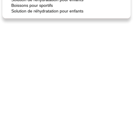
Boissons pour sportifs
Solution de réhydratation pour enfants
quinoa petit déjeuner méditerranéen
poitrines de poulet grillées de jenny