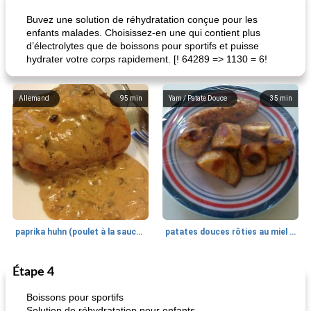
Buvez une solution de réhydratation conçue pour les
enfants malades. Choisissez-en une qui contient plus
d’électrolytes que de boissons pour sportifs et puisse
hydrater votre corps rapidement. [! 64289 => 1130 = 6!
Allemand
95
min
Yam / Patate Douce
35
min
paprika huhn (poulet à la sauce paprika).
patates douces rôties au miel / kumara
Étape 4
Petit déjeuner et brunch
25
min
Viande et volaille
45
min
Boissons pour sportifs
Solution de réhydratation pour enfants