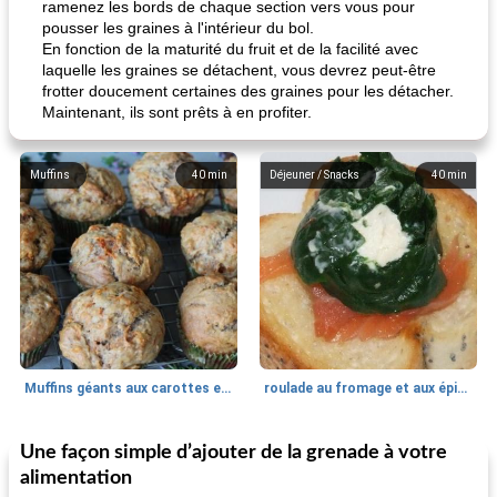
ramenez les bords de chaque section vers vous pour
pousser les graines à l'intérieur du bol.
En fonction de la maturité du fruit et de la facilité avec
laquelle les graines se détachent, vous devrez peut-être
frotter doucement certaines des graines pour les détacher.
Maintenant, ils sont prêts à en profiter.
Muffins
40
min
Déjeuner / Snacks
40
min
Muffins géants aux carottes et à la banane de Nif
roulade au fromage et aux épinards
Une façon simple d’ajouter de la grenade à votre
Marques de confiance: recettes et
30
min
Viande et volaille
55
min
astuces
alimentation