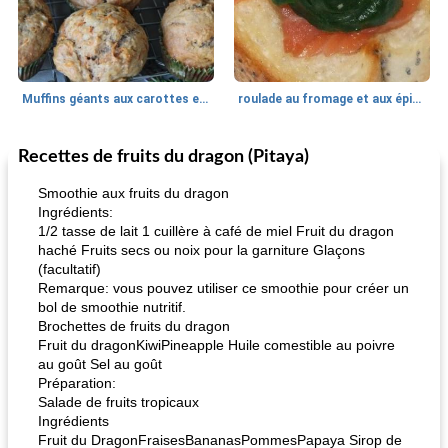
Muffins géants aux carottes et à la banane de Nif
roulade au fromage et aux épinards
Recettes de fruits du dragon (Pitaya)
Marques de confiance: recettes et
30
min
Viande et volaille
55
min
astuces
Smoothie aux fruits du dragon
Ingrédients:
1/2 tasse de lait 1 cuillère à café de miel Fruit du dragon
haché Fruits secs ou noix pour la garniture Glaçons
(facultatif)
Remarque: vous pouvez utiliser ce smoothie pour créer un
bol de smoothie nutritif.
Brochettes de fruits du dragon
Fruit du dragonKiwiPineapple Huile comestible au poivre
fiesta tostadas
le méga's jopp joes
au goût Sel au goût
Préparation:
Salade de fruits tropicaux
Ingrédients
Fruit du DragonFraisesBananasPommesPapaya Sirop de