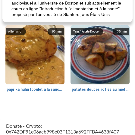
audiovisuel à l'université de Boston et suit actuellement le
cours en ligne "Introduction à l'alimentation et à la santé"
proposé par l'université de Stanford, aux États-Unis.
Allemand
95
min
Yam / Patate Douce
35
min
paprika huhn (poulet à la sauce paprika).
patates douces rôties au miel / kumara
Petit déjeuner et brunch
25
min
Viande et volaille
45
min
Donate - Crypto:
0x742DF91e06acb998e03F1313a692FFBA4638f407