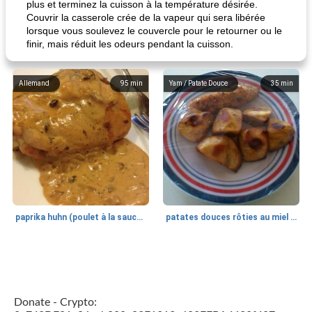
plus et terminez la cuisson à la température désirée.
Couvrir la casserole crée de la vapeur qui sera libérée
lorsque vous soulevez le couvercle pour le retourner ou le
finir, mais réduit les odeurs pendant la cuisson.
Allemand
95
min
Yam / Patate Douce
35
min
paprika huhn (poulet à la sauce paprika).
patates douces rôties au miel / kumara
Petit déjeuner et brunch
25
min
Viande et volaille
45
min
Donate - Crypto: