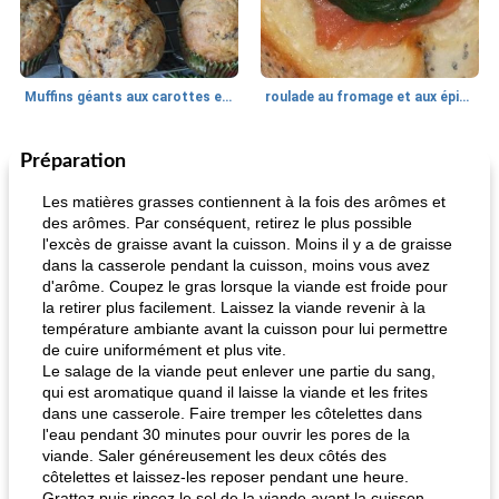
Muffins géants aux carottes et à la banane de Nif
roulade au fromage et aux épinards
Préparation
Marques de confiance: recettes et
30
min
Viande et volaille
55
min
astuces
Les matières grasses contiennent à la fois des arômes et
des arômes. Par conséquent, retirez le plus possible
l'excès de graisse avant la cuisson. Moins il y a de graisse
dans la casserole pendant la cuisson, moins vous avez
d'arôme. Coupez le gras lorsque la viande est froide pour
la retirer plus facilement. Laissez la viande revenir à la
température ambiante avant la cuisson pour lui permettre
de cuire uniformément et plus vite.
Le salage de la viande peut enlever une partie du sang,
fiesta tostadas
le méga's jopp joes
qui est aromatique quand il laisse la viande et les frites
dans une casserole. Faire tremper les côtelettes dans
l'eau pendant 30 minutes pour ouvrir les pores de la
viande. Saler généreusement les deux côtés des
côtelettes et laissez-les reposer pendant une heure.
Grattez puis rincez le sel de la viande avant la cuisson.