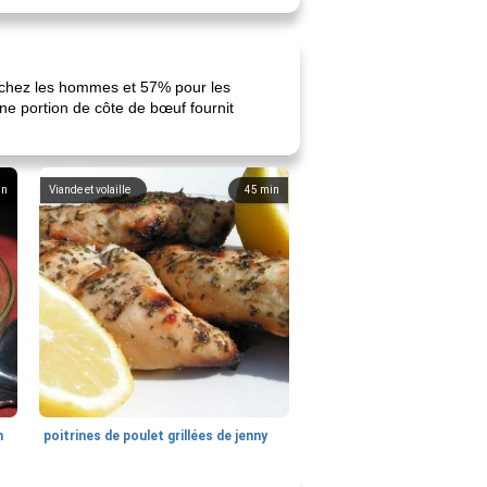
nc chez les hommes et 57% pour les
ne portion de côte de bœuf fournit
in
Viande et volaille
45
min
n
poitrines de poulet grillées de jenny