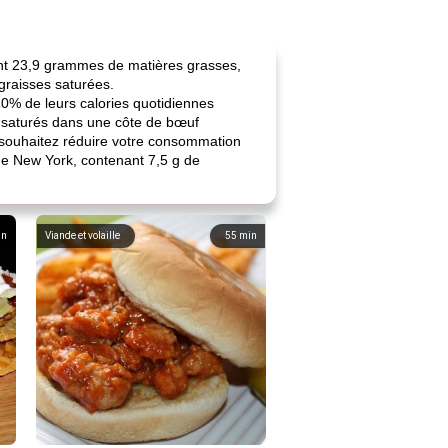
ient 23,9 grammes de matières grasses,
 graisses saturées.
0% de leurs calories quotidiennes
as saturés dans une côte de bœuf
s souhaitez réduire votre consommation
e New York, contenant 7,5 g de
in
Viande et volaille
55
min