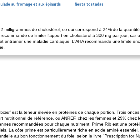
oulade au fromage et aux épinards
fiesta tostadas
72 milligrammes de cholestérol, ce qui correspond à 24% de la quanti
recommande de limiter l'apport en cholestérol à 300 mg par jour, car 
s et entraîner une maladie cardiaque. L'AHA recommande une limite enc
ue.
de bœuf est la teneur élevée en protéines de chaque portion. Trois once
ort nutritionnel de référence, ou ANREF, chez les femmes et 29% chez 
iennes recommandées pour chaque nutriment. Prime Rib est une protéine
els. La côte prime est particulièrement riche en acide aminé essentiel, l
entielle au bon fonctionnement du foie, selon le livre "Prescription for Nu