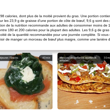
98 calories, dont plus de la moitié provient du gras. Une portion cont
Sur les 23,9 g de graisse d'une portion de côte de bœuf, 9,6 g sont des
motion de la nutrition recommande aux adultes de consommer moins de 1
entre 180 et 200 calories pour la plupart des adultes. Les 9,6 g de gr
a moitié de la quantité recommandée pour une journée complète. Si vou
oisir de manger un morceau de bœuf plus maigre, comme une lanière d
éjeuner / Snacks
40
min
Marques de confiance: recettes et
30
m
astuces