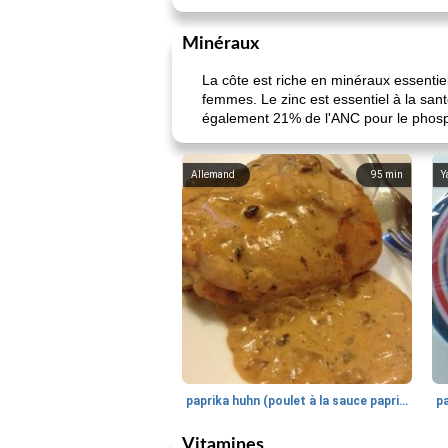
Minéraux
La côte est riche en minéraux essentie
femmes. Le zinc est essentiel à la san
également 21% de l'ANC pour le phosph
Allemand
95
min
Y
paprika huhn (poulet à la sauce paprika).
Vitamines