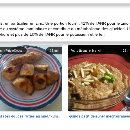
ls, en particulier en zinc. Une portion fournit 42% de l'ANR pour le zi
té du système immunitaire et contribue au métabolisme des glucides. U
ore et plus de 10% de l'ANR pour le potassium et le fer.
am / Patate Douce
35
min
Petit déjeuner et brunch
25
m
patates douces rôties au miel / kumara
quinoa petit déjeuner méditerranée