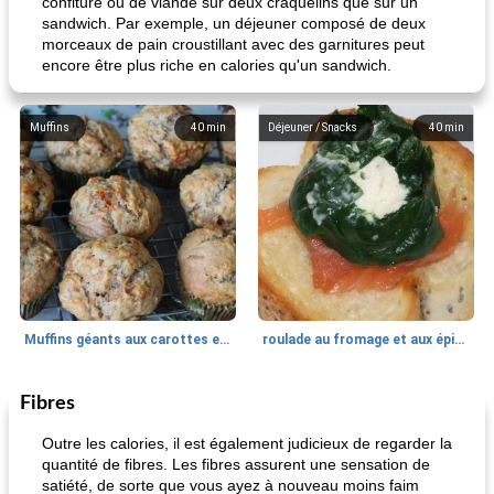
confiture ou de viande sur deux craquelins que sur un
sandwich. Par exemple, un déjeuner composé de deux
morceaux de pain croustillant avec des garnitures peut
encore être plus riche en calories qu'un sandwich.
Muffins
40
min
Déjeuner / Snacks
40
min
Muffins géants aux carottes et à la banane de Nif
roulade au fromage et aux épinards
Fibres
Marques de confiance: recettes et
30
min
Viande et volaille
55
min
astuces
Outre les calories, il est également judicieux de regarder la
quantité de fibres. Les fibres assurent une sensation de
satiété, de sorte que vous ayez à nouveau moins faim