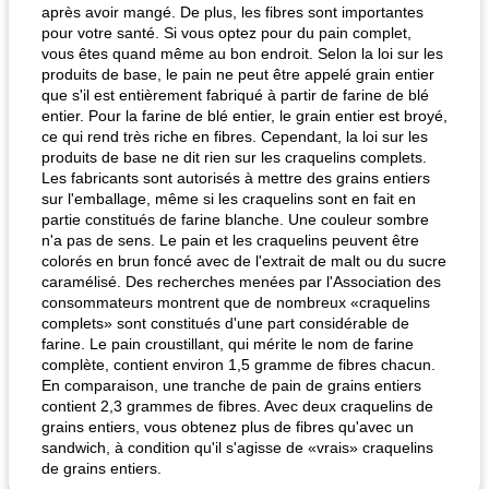
après avoir mangé. De plus, les fibres sont importantes
pour votre santé. Si vous optez pour du pain complet,
vous êtes quand même au bon endroit. Selon la loi sur les
produits de base, le pain ne peut être appelé grain entier
que s'il est entièrement fabriqué à partir de farine de blé
entier. Pour la farine de blé entier, le grain entier est broyé,
fiesta tostadas
le méga's jopp joes
ce qui rend très riche en fibres. Cependant, la loi sur les
produits de base ne dit rien sur les craquelins complets.
Les fabricants sont autorisés à mettre des grains entiers
sur l'emballage, même si les craquelins sont en fait en
partie constitués de farine blanche. Une couleur sombre
n'a pas de sens. Le pain et les craquelins peuvent être
colorés en brun foncé avec de l'extrait de malt ou du sucre
caramélisé. Des recherches menées par l'Association des
consommateurs montrent que de nombreux «craquelins
complets» sont constitués d'une part considérable de
farine. Le pain croustillant, qui mérite le nom de farine
complète, contient environ 1,5 gramme de fibres chacun.
En comparaison, une tranche de pain de grains entiers
contient 2,3 grammes de fibres. Avec deux craquelins de
grains entiers, vous obtenez plus de fibres qu'avec un
sandwich, à condition qu'il s'agisse de «vrais» craquelins
de grains entiers.