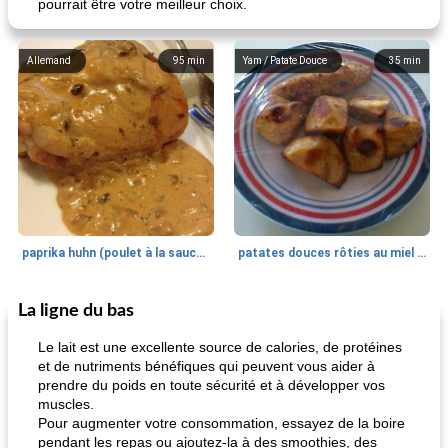
pourrait être votre meilleur choix.
Allemand
95
min
Yam / Patate Douce
35
min
paprika huhn (poulet à la sauce paprika).
patates douces rôties au miel / kumara
La ligne du bas
Petit déjeuner et brunch
25
min
Viande et volaille
45
min
Le lait est une excellente source de calories, de protéines
et de nutriments bénéfiques qui peuvent vous aider à
prendre du poids en toute sécurité et à développer vos
muscles.
Pour augmenter votre consommation, essayez de la boire
pendant les repas ou ajoutez-la à des smoothies, des