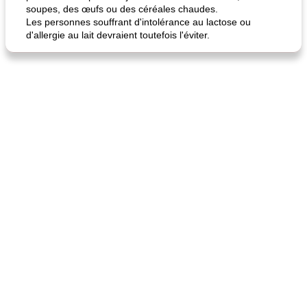
soupes, des œufs ou des céréales chaudes.
Les personnes souffrant d'intolérance au lactose ou
d'allergie au lait devraient toutefois l'éviter.
quinoa petit déjeuner méditerranéen
poitrines de poulet grillées de jenny