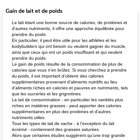
Gain de lait et de poids
Marques de confiance: recettes et
30
min
Viande et volaille
55
min
astuces
Le lait étant une bonne source de calories, de protéines et
d'autres nutriments, il offre une approche équilibrée pour
prendre du poids.
En particulier, il peut être utile pour les athlètes et les
bodybuilders qui ont besoin ou veulent gagner du muscle,
ainsi que ceux qui ont un poids insuffisant et qui veulent
prendre du poids.
Le gain de poids résulte de la consommation de plus de
calories que vous n'en brûlez. Si vous cherchez à prendre
fiesta tostadas
le méga's jopp joes
du poids, il est important d'obtenir des calories
supplémentaires provenant d'aliments nutritifs au lieu
d'aliments riches en calories et pauvres en nutriments, tels
que les sucreries et les grignotines.
Le lait de consommation - en particulier les variétés plus
riches en matières grasses - peut apporter des calories
supplémentaires en plus des protéines et d'autres
nutriments utiles.
Tous les types de lait de vache - à l'exception du lait
écrémé - contiennent des graisses saturées.
Alors que certaines études suggèrent qu'une trop grande