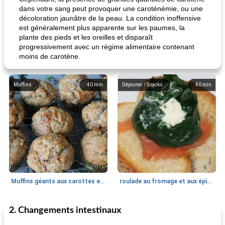
dans votre sang peut provoquer une caroténémie, ou une
décoloration jaunâtre de la peau. La condition inoffensive
est généralement plus apparente sur les paumes, la
plante des pieds et les oreilles et disparaît
progressivement avec un régime alimentaire contenant
moins de carotène.
Muffins
40
min
Déjeuner / Snacks
40
min
Muffins géants aux carottes et à la banane de Nif
roulade au fromage et aux épinards
2. Changements intestinaux
Marques de confiance: recettes et
30
min
Viande et volaille
55
min
astuces