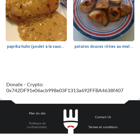
paprika huhn (poulet à la sauce paprika).
patates douces rôties au miel / kumara
Petit déjeuner et brunch
25
min
Viande et volaille
45
min
Donate - Crypto:
0x742DF91e06acb998e03F1313a692FFBA4638f407
Plan du site
Contact Us
Politique de
quinoa petit déjeuner méditerranéen
poitrines de poulet grillées de jenny
confidentialité
Termes et conditions