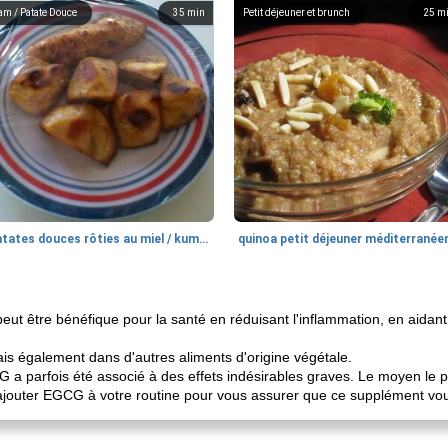
am / Patate Douce
35
min
Petit déjeuner et brunch
25
m
patates douces rôties au miel / kumara
quinoa petit déjeuner méditerranée
ut être bénéfique pour la santé en réduisant l'inflammation, en aidant
ais également dans d'autres aliments d'origine végétale.
G a parfois été associé à des effets indésirables graves. Le moyen le p
'ajouter EGCG à votre routine pour vous assurer que ce supplément vou