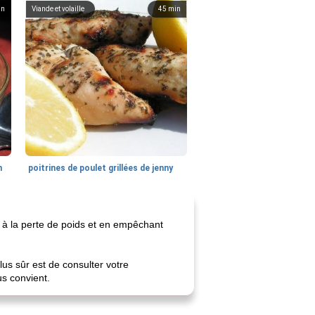
in
Viande et volaille
45
min
n
poitrines de poulet grillées de jenny
 à la perte de poids et en empêchant
lus sûr est de consulter votre
s convient.