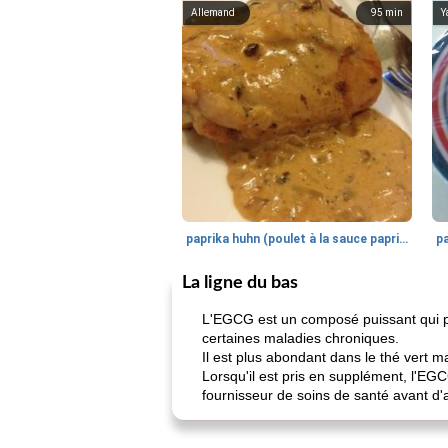
Allemand
95
min
Y
paprika huhn (poulet à la sauce paprika).
La ligne du bas
L'EGCG est un composé puissant qui pe
certaines maladies chroniques.
Il est plus abondant dans le thé vert m
Lorsqu'il est pris en supplément, l'EGC
fournisseur de soins de santé avant d