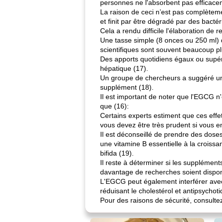
personnes ne l'absorbent pas efficacem
La raison de ceci n’est pas complèteme
et finit par être dégradé par des bactéri
Cela a rendu difficile l'élaboration d
Une tasse simple (8 onces ou 250 ml) 
scientifiques sont souvent beaucoup pl
Des apports quotidiens égaux ou supér
hépatique (17).
Un groupe de chercheurs a suggéré un 
supplément (18).
Il est important de noter que l'EGCG n
que (16):
Certains experts estiment que ces effe
vous devez être très prudent si vous 
Il est déconseillé de prendre des dose
une vitamine B essentielle à la crois
bifida (19).
Il reste à déterminer si les supplément
davantage de recherches soient dispon
L'EGCG peut également interférer ave
réduisant le cholestérol et antipsychoti
Pour des raisons de sécurité, consult