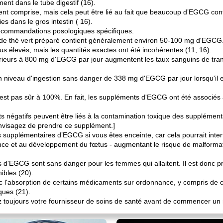
ent dans le tube digestif (16).
nt comprise, mais cela peut être lié au fait que beaucoup d’EGCG conto
es dans le gros intestin ( 16).
e recommandations posologiques spécifiques.
de thé vert préparé contient généralement environ 50-100 mg d'EGCG.
us élevés, mais les quantités exactes ont été incohérentes (11, 16).
ieurs à 800 mg d'EGCG par jour augmentent les taux sanguins de trans
niveau d'ingestion sans danger de 338 mg d'EGCG par jour lorsqu'il e
'est pas sûr à 100%. En fait, les suppléments d'EGCG ont été associés à
ts négatifs peuvent être liés à la contamination toxique des supplémen
envisagez de prendre ce supplément.]
s supplémentaires d’EGCG si vous êtes enceinte, car cela pourrait inter
sance et au développement du fœtus - augmentant le risque de malform
s d'EGCG sont sans danger pour les femmes qui allaitent. Il est donc pr
ibles (20).
c l'absorption de certains médicaments sur ordonnance, y compris de 
ques (21).
ez toujours votre fournisseur de soins de santé avant de commencer u