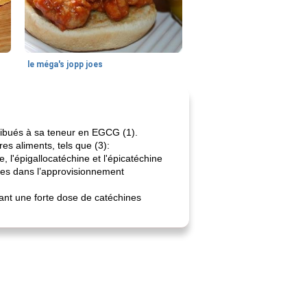
le méga's jopp joes
ribués à sa teneur en EGCG (1).
es aliments, tels que (3):
, l'épigallocatéchine et l'épicatéchine
bles dans l’approvisionnement
rant une forte dose de catéchines