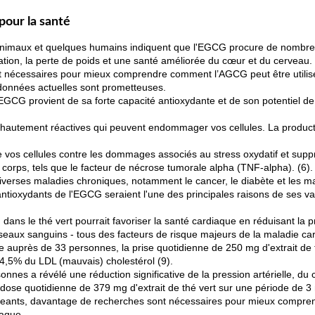
 pour la santé
animaux et quelques humains indiquent que l'EGCG procure de nombre
tion, la perte de poids et une santé améliorée du cœur et du cerveau.
nt nécessaires pour mieux comprendre comment l’AGCG peut être utili
 données actuelles sont prometteuses.
CG provient de sa forte capacité antioxydante et de son potentiel de 
s hautement réactives qui peuvent endommager vos cellules. La product
 vos cellules contre les dommages associés au stress oxydatif et suppr
 corps, tels que le facteur de nécrose tumorale alpha (TNF-alpha). (6).
 diverses maladies chroniques, notamment le cancer, le diabète et les m
t antioxydants de l'EGCG seraient l'une des principales raisons de ses v
s le thé vert pourrait favoriser la santé cardiaque en réduisant la pres
seaux sanguins - tous des facteurs de risque majeurs de la maladie car
auprès de 33 personnes, la prise quotidienne de 250 mg d'extrait de 
 4,5% du LDL (mauvais) cholestérol (9).
onnes a révélé une réduction significative de la pression artérielle, du
ose quotidienne de 379 mg d'extrait de thé vert sur une période de 3 
ageants, davantage de recherches sont nécessaires pour mieux compre
iaque.