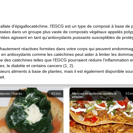
late d'épigallocatéchine, l'EGCG est un type de composé à base de p
assées dans un groupe plus vaste de composés végétaux appelés polyp
tées agissent en tant qu'antioxydants puissants susceptibles de proté
es hautement réactives formées dans votre corps qui peuvent endommage
 en antioxydants comme les catéchines peut aider à limiter les dommag
 des catéchines telles que l'EGCG pourraient réduire l'inflammation e
, le diabète et certains cancers (1, 2).
ieurs aliments à base de plantes, mais il est également disponible so
it.
éjeuner / Snacks
40
min
Marques de confiance: recettes et
30
m
astuces