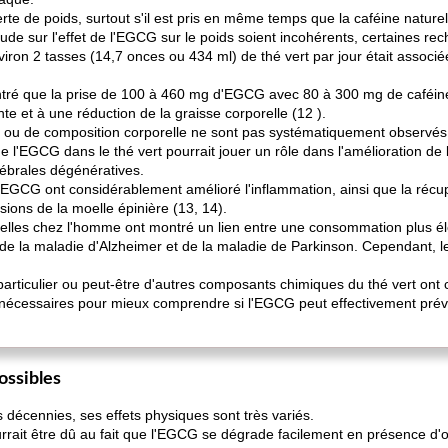
te de poids, surtout s'il est pris en même temps que la caféine naturel
étude sur l'effet de l'EGCG sur le poids soient incohérents, certaines r
ron 2 tasses (14,7 onces ou 434 ml) de thé vert par jour était associ
tré que la prise de 100 à 460 mg d'EGCG avec 80 à 300 mg de caféin
e et à une réduction de la graisse corporelle (12 ).
 ou de composition corporelle ne sont pas systématiquement observés 
l'EGCG dans le thé vert pourrait jouer un rôle dans l'amélioration de l
rébrales dégénératives.
d'EGCG ont considérablement amélioré l'inflammation, ainsi que la récup
sions de la moelle épinière (13, 14).
elles chez l'homme ont montré un lien entre une consommation plus éle
ue de la maladie d'Alzheimer et de la maladie de Parkinson. Cependant, 
 particulier ou peut-être d'autres composants chimiques du thé vert ont c
écessaires pour mieux comprendre si l'EGCG peut effectivement préven
ossibles
 décennies, ses effets physiques sont très variés.
urrait être dû au fait que l'EGCG se dégrade facilement en présence 