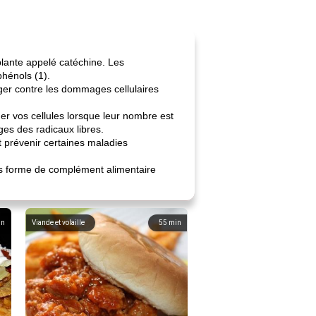
lante appelé catéchine. Les
hénols (1).
ger contre les dommages cellulaires
r vos cellules lorsque leur nombre est
es des radicaux libres.
t prévenir certaines maladies
us forme de complément alimentaire
in
Viande et volaille
55
min