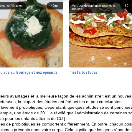
éjeuner / Snacks
40
min
Marques de confiance: recettes et
30
m
astuces
oulade au fromage et aux épinards
fiesta tostadas
leurs avantages et la meilleure façon de les administrer, est un nouve
tteuses, la plupart des études ont été petites et peu concluantes.
es lavement probiotiques. Cependant, quelques études se sont penchées s
exemple, une étude de 2011 a révélé que l'administration de certaines 
ue pour les enfants atteints de CU.]
hes de probiotiques se comportent différemment. En outre, chacun poss
ganismes présents dans votre corps. Cela signifie que les gens répond