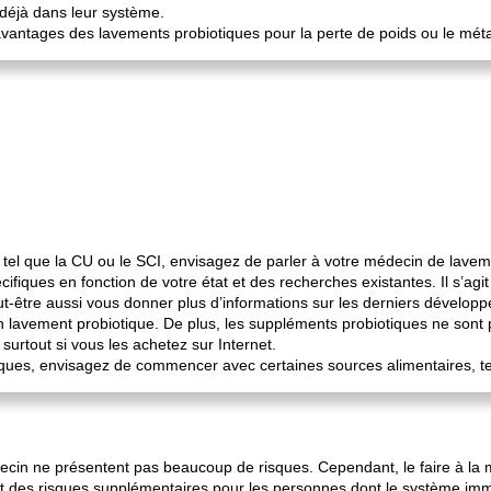
 déjà dans leur système.
avantages des lavements probiotiques pour la perte de poids ou le mét
tel que la CU ou le SCI, envisagez de parler à votre médecin de lavem
iques en fonction de votre état et des recherches existantes. Il s’ag
eut-être aussi vous donner plus d’informations sur les derniers dévelop
 un lavement probiotique. De plus, les suppléments probiotiques ne son
 surtout si vous les achetez sur Internet.
iques, envisagez de commencer avec certaines sources alimentaires, te
cin ne présentent pas beaucoup de risques. Cependant, le faire à la 
des risques supplémentaires pour les personnes dont le système immuni