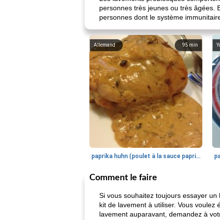
personnes très jeunes ou très âgées. B
personnes dont le système immunitaire e
Allemand
95
min
Y
paprika huhn (poulet à la sauce paprika).
Comment le faire
Si vous souhaitez toujours essayer un 
kit de lavement à utiliser. Vous voule
lavement auparavant, demandez à votr