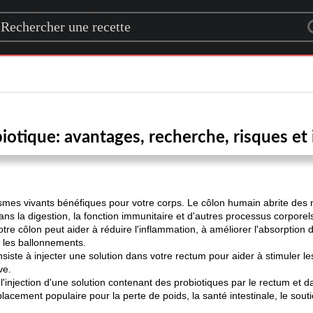
rch for a recipe
otique: avantages, recherche, risques et 
mes vivants bénéfiques pour votre corps. Le côlon humain abrite des m
ns la digestion, la fonction immunitaire et d'autres processus corporels.
e côlon peut aider à réduire l'inflammation, à améliorer l'absorption d
t les ballonnements.
ste à injecter une solution dans votre rectum pour aider à stimuler les 
ve.
'injection d'une solution contenant des probiotiques par le rectum et d
acement populaire pour la perte de poids, la santé intestinale, le sou