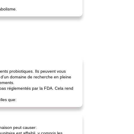
abolisme.
ents probiotiques. Ils peuvent vous
it d’un domaine de recherche en pleine
pements.
t pas réglementés par la FDA. Cela rend
lles que:
maison peut causer:
taire est affaibli, y compris les