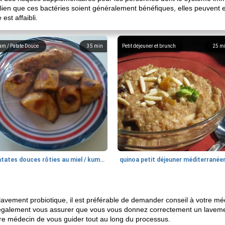
ien que ces bactéries soient généralement bénéfiques, elles peuvent en
st affaibli.
am / Patate Douce
35
min
Petit déjeuner et brunch
25
m
patates douces rôties au miel / kumara
quinoa petit déjeuner méditerranée
lavement probiotique, il est préférable de demander conseil à votre méd
z également vous assurer que vous vous donnez correctement un lavemen
e médecin de vous guider tout au long du processus.