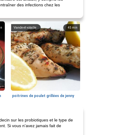
traîner des infections chez les
in
Viande et volaille
45
min
n
poitrines de poulet grillées de jenny
ecin sur les probiotiques et le type de
t. Si vous n'avez jamais fait de