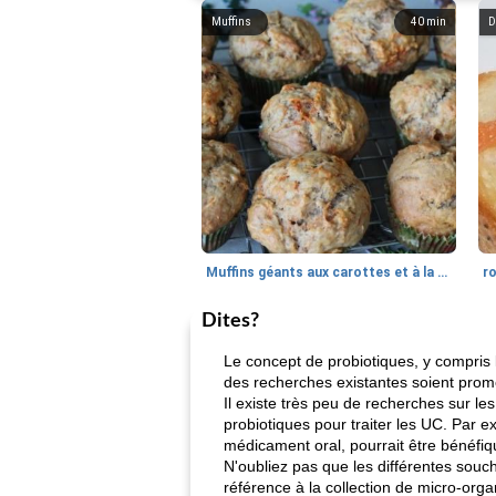
Muffins
40
min
D
Muffins géants aux carottes et à la banane de Nif
r
Dites?
Le concept de probiotiques, y compris 
des recherches existantes soient prome
Il existe très peu de recherches sur l
probiotiques pour traiter les UC. Par 
médicament oral, pourrait être bénéfiq
N'oubliez pas que les différentes souc
référence à la collection de micro-or