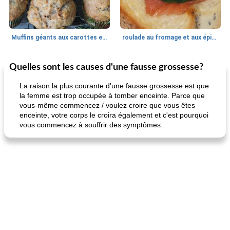
Muffins géants aux carottes et à la banane de Nif
roulade au fromage et aux épinards
Quelles sont les causes d'une fausse grossesse?
Marques de confiance: recettes et
30
min
Viande et volaille
55
min
astuces
La raison la plus courante d'une fausse grossesse est que
la femme est trop occupée à tomber enceinte. Parce que
vous-même commencez / voulez croire que vous êtes
enceinte, votre corps le croira également et c'est pourquoi
vous commencez à souffrir des symptômes.
fiesta tostadas
le méga's jopp joes