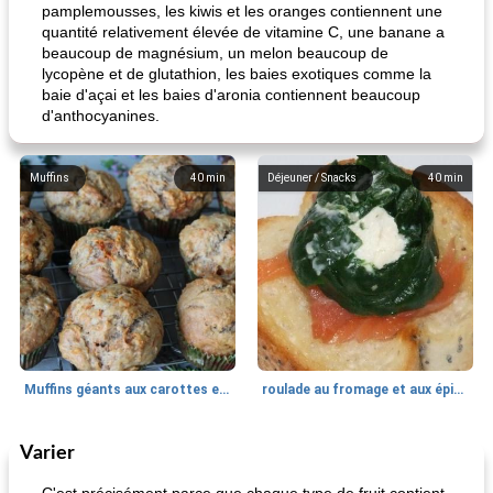
pamplemousses, les kiwis et les oranges contiennent une
quantité relativement élevée de vitamine C, une banane a
beaucoup de magnésium, un melon beaucoup de
lycopène et de glutathion, les baies exotiques comme la
baie d'açai et les baies d'aronia contiennent beaucoup
d'anthocyanines.
Muffins
40
min
Déjeuner / Snacks
40
min
Muffins géants aux carottes et à la banane de Nif
roulade au fromage et aux épinards
Varier
Marques de confiance: recettes et
30
min
Viande et volaille
55
min
astuces