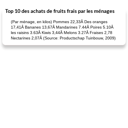
Top 10 des achats de fruits frais par les ménages
Petit déjeuner et brunch
25
min
Viande et volaille
45
min
(Par ménage, en kilos) Pommes 22,33Â Des oranges
17,41Â Bananes 13,67Â Mandarines 7.44Â Poires 5.10Â
les raisins 3.63Â Kiwis 3,44Â Melons 3.27Â Fraises 2,78
Nectarines 2,07Â (Source: Productschap Tuinbouw, 2009)
quinoa petit déjeuner méditerranéen
poitrines de poulet grillées de jenny