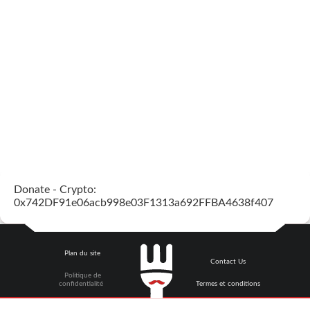
Donate - Crypto:
0x742DF91e06acb998e03F1313a692FFBA4638f407
Plan du site
Contact Us
Politique de
confidentialité
Termes et conditions