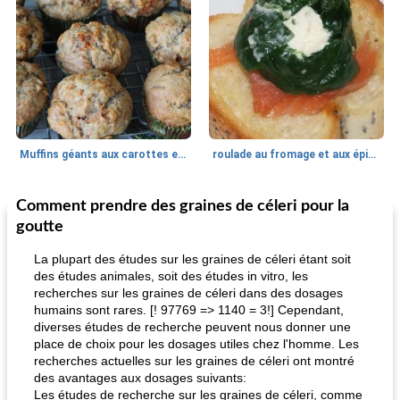
Muffins géants aux carottes et à la banane de Nif
roulade au fromage et aux épinards
Comment prendre des graines de céleri pour la
Marques de confiance: recettes et
30
min
Viande et volaille
55
min
astuces
goutte
La plupart des études sur les graines de céleri étant soit
des études animales, soit des études in vitro, les
recherches sur les graines de céleri dans des dosages
humains sont rares. [! 97769 => 1140 = 3!] Cependant,
diverses études de recherche peuvent nous donner une
place de choix pour les dosages utiles chez l'homme. Les
recherches actuelles sur les graines de céleri ont montré
fiesta tostadas
des avantages aux dosages suivants:
le méga's jopp joes
Les études de recherche sur les graines de céleri, comme