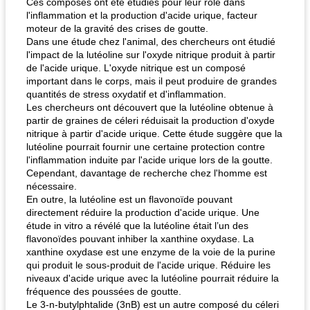
Ces composés ont été étudiés pour leur rôle dans
l'inflammation et la production d'acide urique, facteur
moteur de la gravité des crises de goutte.
Dans une étude chez l'animal, des chercheurs ont étudié
l'impact de la lutéoline sur l'oxyde nitrique produit à partir
de l'acide urique. L'oxyde nitrique est un composé
important dans le corps, mais il peut produire de grandes
quantités de stress oxydatif et d'inflammation.
Les chercheurs ont découvert que la lutéoline obtenue à
partir de graines de céleri réduisait la production d'oxyde
nitrique à partir d'acide urique. Cette étude suggère que la
lutéoline pourrait fournir une certaine protection contre
l'inflammation induite par l'acide urique lors de la goutte.
Cependant, davantage de recherche chez l'homme est
nécessaire.
En outre, la lutéoline est un flavonoïde pouvant
directement réduire la production d'acide urique. Une
étude in vitro a révélé que la lutéoline était l’un des
flavonoïdes pouvant inhiber la xanthine oxydase. La
xanthine oxydase est une enzyme de la voie de la purine
qui produit le sous-produit de l'acide urique. Réduire les
niveaux d'acide urique avec la lutéoline pourrait réduire la
fréquence des poussées de goutte.
Le 3-n-butylphtalide (3nB) est un autre composé du céleri