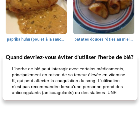
paprika huhn (poulet à la sauce paprika).
patates douces rôties au miel / kumara
Quand devriez-vous éviter d'utiliser l'herbe de blé?
Petit déjeuner et brunch
25
min
Viande et volaille
45
min
L'herbe de blé peut interagir avec certains médicaments,
principalement en raison de sa teneur élevée en vitamine
K, qui peut affecter la coagulation du sang. L'utilisation
n'est pas recommandée lorsqu'une personne prend des
anticoagulants (anticoagulants) ou des statines. UNE
quinoa petit déjeuner méditerranéen
poitrines de poulet grillées de jenny