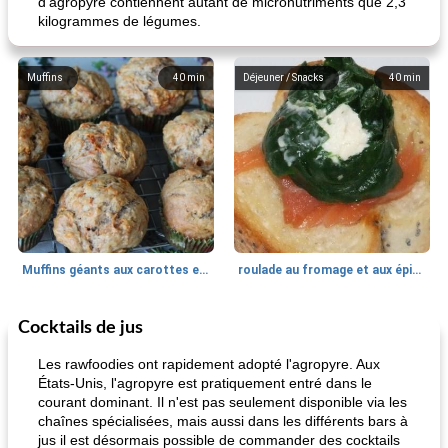
d'agropyre contiennent autant de micronutriments que 2,3
kilogrammes de légumes.
Muffins
40
min
Déjeuner / Snacks
40
min
Muffins géants aux carottes et à la banane de Nif
roulade au fromage et aux épinards
Cocktails de jus
Marques de confiance: recettes et
30
min
Viande et volaille
55
min
astuces
Les rawfoodies ont rapidement adopté l'agropyre. Aux
États-Unis, l'agropyre est pratiquement entré dans le
courant dominant. Il n'est pas seulement disponible via les
chaînes spécialisées, mais aussi dans les différents bars à
jus il est désormais possible de commander des cocktails