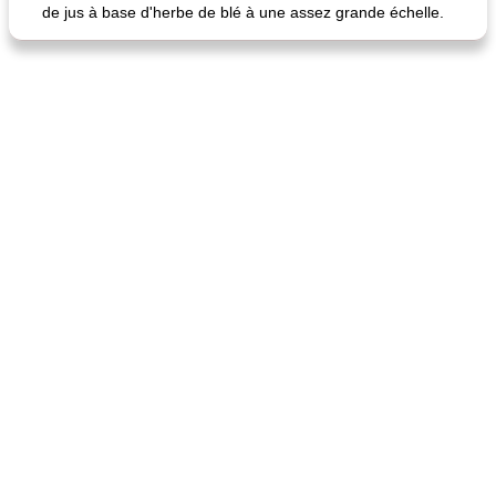
de jus à base d'herbe de blé à une assez grande échelle.
fiesta tostadas
le méga's jopp joes