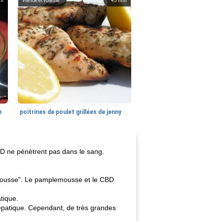
in
Viande et volaille
45
min
n
poitrines de poulet grillées de jenny
BD ne pénètrent pas dans le sang.
mousse". Le pamplemousse et le CBD
tique.
hépatique. Cependant, de très grandes