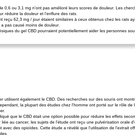
 de 0,6 ou 3,1 mg n'ont pas amélioré leurs scores de douleur. Les cher
 réduire la douleur et l’enflure des rats.
ant reçu 62,3 mg / jour étaient similaires à ceux obtenus chez les rats a
 a pas causé moins de douleur.
gésiques du gel CBD pourraient potentiellement aider les personnes souf
er utilisent également le CBD. Des recherches sur des souris ont mont
pendant, la plupart des études chez l'homme ont porté sur le rôle de l
er.
diqué que le CBD était une option possible pour réduire les effets secon
liée au cancer, les sujets de l'étude ont reçu une pulvérisation orale 
avec des opioïdes. Cette étude a révélé que l'utilisation de l'extrait o
ïdes.