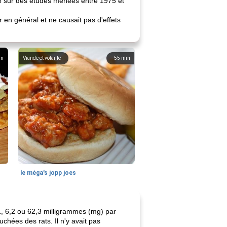
té sur des études menées entre 1975 et
r en général et ne causait pas d'effets
in
Viande et volaille
55
min
le méga's jopp joes
1, 6,2 ou 62,3 milligrammes (mg) par
uchées des rats. Il n'y avait pas