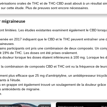
lvérisations orales de THC et de THC-CBD avait abouti à un résultat s
é sur cette étude. Plus de preuves sont encore nécessaires.
r migraineuse
ont limitées. Les études existantes examinent également le CBD lorsqu'i
menée en 2017 indiquent que le CBD et le THC peuvent entraîner une 
raineuses.
tains participants ont pris une combinaison de deux composés. Un co
t 19% de THC. Les doses ont été prises oralement.
r la douleur lorsque les doses étaient inférieures à 100 mg. Lorsque le
eçu la combinaison de composés CBD et THC ont vu la fréquence de leur
ent plus efficace que 25 mg d'amitriptyline, un antidépresseur tricycliqu
nts à l'étude.
ées en grappe ont également trouvé un soulagement de la douleur grâc
s antécédents de migraine.
e.