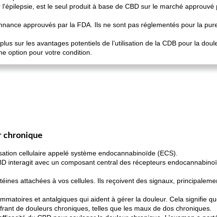
 l'épilepsie, est le seul produit à base de CBD sur le marché approuvé
onnance approuvés par la FDA. Ils ne sont pas réglementés pour la pur
plus sur les avantages potentiels de l’utilisation de la CDB pour la do
ne option pour votre condition.
r chronique
sation cellulaire appelé système endocannabinoïde (ECS).
BD interagit avec un composant central des récepteurs endocannabinoï
ines attachées à vos cellules. Ils reçoivent des signaux, principalement
ammatoires et antalgiques qui aident à gérer la douleur. Cela signifie qu
frant de douleurs chroniques, telles que les maux de dos chroniques.