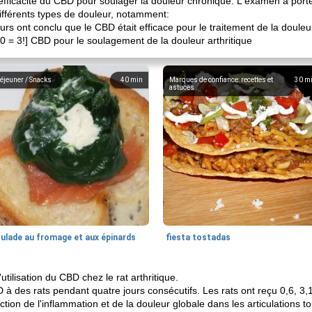
efficacité du CBD pour soulager la douleur chronique. L'examen a por
ifférents types de douleur, notamment:
rs ont conclu que le CBD était efficace pour le traitement de la douleu
0 = 3!] CBD pour le soulagement de la douleur arthritique
éjeuner / Snacks
40
min
Marques de confiance: recettes et
30
m
astuces
oulade au fromage et aux épinards
fiesta tostadas
tilisation du CBD chez le rat arthritique.
 à des rats pendant quatre jours consécutifs. Les rats ont reçu 0,6, 3,
tion de l'inflammation et de la douleur globale dans les articulations to