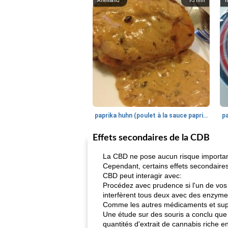
Allemand
95
min
Y
paprika huhn (poulet à la sauce paprika).
Effets secondaires de la CDB
La CBD ne pose aucun risque important 
Cependant, certains effets secondaires
CBD peut interagir avec:
Procédez avec prudence si l'un de v
interfèrent tous deux avec des enzyme
Comme les autres médicaments et supp
Une étude sur des souris a conclu que 
quantités d'extrait de cannabis riche e