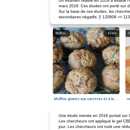
Un examen réalisé en 2018 a évalué l'
mars 2018. Ces études ont porté sur d
Sur la base de ces études, les chercheu
secondaires négatifs. [! 120808 => 113
Muffins
40
min
D
Muffins géants aux carottes et à la banane de Nif
r
Une étude menée en 2016 portait sur l'u
Les chercheurs ont appliqué le gel CBD
jour. Les chercheurs ont noté une réduc