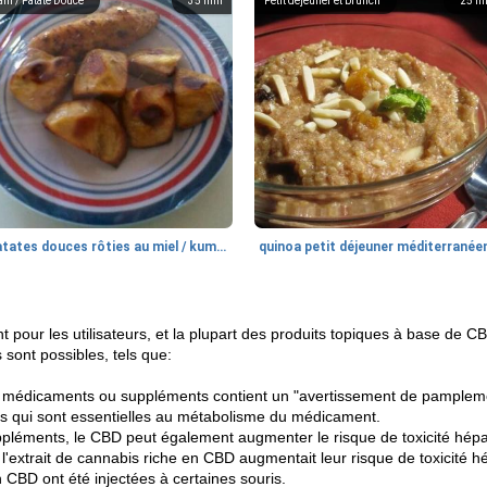
am / Patate Douce
35
min
Petit déjeuner et brunch
25
m
patates douces rôties au miel / kumara
quinoa petit déjeuner méditerranée
pour les utilisateurs, et la plupart des produits topiques à base de C
 sont possibles, tels que:
os médicaments ou suppléments contient un "avertissement de pample
s qui sont essentielles au métabolisme du médicament.
léments, le CBD peut également augmenter le risque de toxicité hépa
l'extrait de cannabis riche en CBD augmentait leur risque de toxicité 
n CBD ont été injectées à certaines souris.