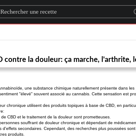
rch for a recipe
contre la douleur: ça marche, l'arthrite, 
annabinoïde, une substance chimique naturellement présente dans les 
entiment "élevé" souvent associé au cannabis. Cette sensation est pr
ur chronique utilisent des produits topiques à base de CBD, en particul
re:
 de CBD et le traitement de la douleur sont prometteuses.
x personnes souffrant de douleur chronique et dépendant de médicaments
 d'effets secondaires. Cependant, des recherches plus poussées sont n
res produits.