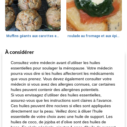
Muffins géants aux carottes et à la banane de Nif
roulade au fromage et aux épinards
À considérer
Marques de confiance: recettes et
30
min
Viande et volaille
55
min
astuces
Consultez votre médecin avant d’utiliser les huiles
essentielles pour soulager la ménopause. Votre médecin
pourra vous dire si les huiles affecteront les médicaments
que vous prenez. Vous devez également consulter votre
médecin si vous avez des allergies connues, car certaines
huiles peuvent contenir des allergènes potentiels.
Si vous envisagez d'utiliser des huiles essentielles,
assurez-vous que les instructions sont claires à l'avance.
Ces huiles peuvent être nocives si elles sont appliquées
fiesta tostadas
le méga's jopp joes
directement sur la peau. Veillez donc à diluer l'huile
essentielle de votre choix avec une huile de support. Les
huiles de coco, de jojoba et d’olive sont des huiles de