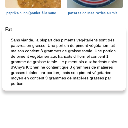
paprika huhn (poulet à la sauce paprika).
patates douces rôties au miel / kumara
Fat
Petit déjeuner et brunch
25
min
Viande et volaille
45
min
Sans viande, la plupart des piments végétariens sont très
pauvres en graisse. Une portion de piment végétarien fait
maison contient 3 grammes de graisse totale. Une portion
de piment végétarien aux haricots d'Hormel contient 1
gramme de graisse totale. Le piment bio aux haricots noirs
d'Amy's Kitchen ne contient que 3 grammes de matières
grasses totales par portion, mais son piment végétarien
moyen en contient 9 grammes de matières grasses par
portion.
quinoa petit déjeuner méditerranéen
poitrines de poulet grillées de jenny