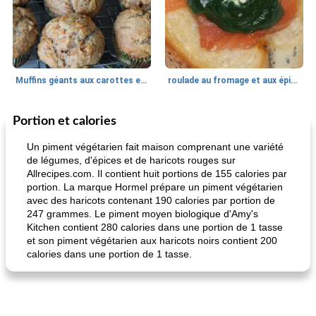
Muffins géants aux carottes et à la banane de Nif
roulade au fromage et aux épinards
Portion et calories
Marques de confiance: recettes et
30
min
Viande et volaille
55
min
astuces
Un piment végétarien fait maison comprenant une variété
de légumes, d'épices et de haricots rouges sur
Allrecipes.com. Il contient huit portions de 155 calories par
portion. La marque Hormel prépare un piment végétarien
avec des haricots contenant 190 calories par portion de
247 grammes. Le piment moyen biologique d'Amy's
Kitchen contient 280 calories dans une portion de 1 tasse
et son piment végétarien aux haricots noirs contient 200
calories dans une portion de 1 tasse.
fiesta tostadas
le méga's jopp joes