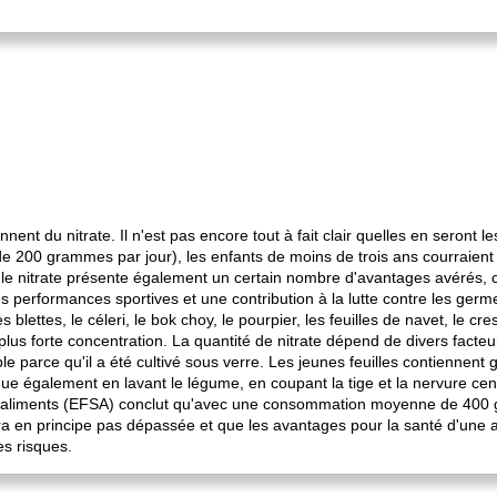
ent du nitrate. Il n'est pas encore tout à fait clair quelles en seront
200 grammes par jour), les enfants de moins de trois ans courraient u
le nitrate présente également un certain nombre d'avantages avérés, 
es performances sportives et une contribution à la lutte contre les ger
blettes, le céleri, le bok choy, le pourpier, les feuilles de navet, le cre
 plus forte concentration. La quantité de nitrate dépend de divers facteu
e parce qu'il a été cultivé sous verre. Les jeunes feuilles contiennent
ue également en lavant le légume, en coupant la tige et la nervure cen
s aliments (EFSA) conclut qu'avec une consommation moyenne de 400 g
era en principe pas dépassée et que les avantages pour la santé d'une 
es risques.