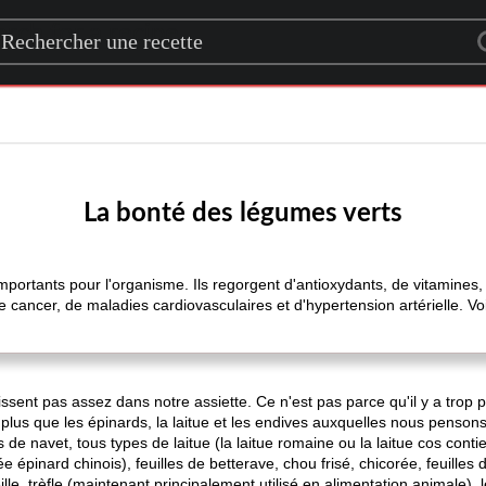
rch for a recipe
La bonté des légumes verts
importants pour l'organisme. Ils regorgent d'antioxydants, de vitamines,
 cancer, de maladies cardiovasculaires et d'hypertension artérielle. Voi
ssent pas assez dans notre assiette. Ce n'est pas parce qu'il y a trop 
n plus que les épinards, la laitue et les endives auxquelles nous pens
s de navet, tous types de laitue (la laitue romaine ou la laitue cos conti
pinard chinois), feuilles de betterave, chou frisé, chicorée, feuilles d
lle, trèfle (maintenant principalement utilisé en alimentation animale), l