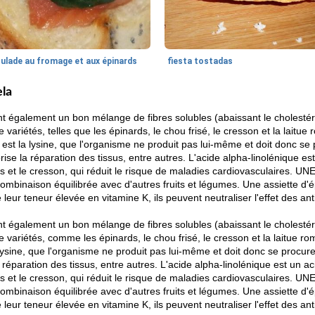
oulade au fromage et aux épinards
fiesta tostadas
ela
nt également un bon mélange de fibres solubles (abaissant le cholestéro
variétés, telles que les épinards, le chou frisé, le cresson et la laitu
 est la lysine, que l'organisme ne produit pas lui-même et doit donc se p
rise la réparation des tissus, entre autres. L'acide alpha-linolénique es
rds et le cresson, qui réduit le risque de maladies cardiovasculaires. UN
ombinaison équilibrée avec d'autres fruits et légumes. Une assiette d'é
leur teneur élevée en vitamine K, ils peuvent neutraliser l'effet des an
nt également un bon mélange de fibres solubles (abaissant le cholestéro
 variétés, comme les épinards, le chou frisé, le cresson et la laitue r
lysine, que l'organisme ne produit pas lui-même et doit donc se procurer 
a réparation des tissus, entre autres. L'acide alpha-linolénique est un a
rds et le cresson, qui réduit le risque de maladies cardiovasculaires. UN
ombinaison équilibrée avec d'autres fruits et légumes. Une assiette d'é
leur teneur élevée en vitamine K, ils peuvent neutraliser l'effet des an