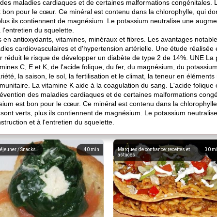
 des maladies cardiaques et de certaines malformations congénitales. Le
on pour le cœur. Ce minéral est contenu dans la chlorophylle, qui donne
 plus ils contiennent de magnésium. Le potassium neutralise une augment
 l'entretien du squelette.
es en antioxydants, vitamines, minéraux et fibres. Les avantages notab
dies cardiovasculaires et d'hypertension artérielle. Une étude réalis
 réduit le risque de développer un diabète de type 2 de 14%. UNE La p
mines C, E et K, de l'acide folique, du fer, du magnésium, du potassiu
été, la saison, le sol, la fertilisation et le climat, la teneur en élément
unitaire. La vitamine K aide à la coagulation du sang. L'acide folique 
révention des maladies cardiaques et de certaines malformations congéni
um est bon pour le cœur. Ce minéral est contenu dans la chlorophylle, 
es sont verts, plus ils contiennent de magnésium. Le potassium neutrali
struction et à l'entretien du squelette.
éjeuner / Snacks
40
min
Marques de confiance: recettes et
30
m
astuces