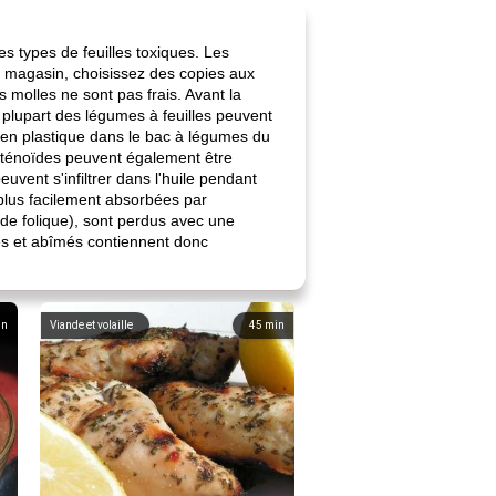
es types de feuilles toxiques. Les
n magasin, choisissez des copies aux
 molles ne sont pas frais. Avant la
 plupart des légumes à feuilles peuvent
c en plastique dans le bac à légumes du
roténoïdes peuvent également être
euvent s'infiltrer dans l'huile pendant
t plus facilement absorbées par
ide folique), sont perdus avec une
és et abîmés contiennent donc
in
Viande et volaille
45
min