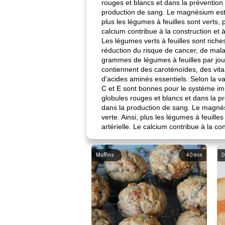
rouges et blancs et dans la prévention
production de sang. Le magnésium est b
plus les légumes à feuilles sont verts,
calcium contribue à la construction et à
Les légumes verts à feuilles sont rich
réduction du risque de cancer, de mala
grammes de légumes à feuilles par jour
contiennent des caroténoïdes, des vita
d'acides aminés essentiels. Selon la vari
C et E sont bonnes pour le système imm
globules rouges et blancs et dans la p
dans la production de sang. Le magnési
verte. Ainsi, plus les légumes à feuill
artérielle. Le calcium contribue à la con
Muffins
40
min
D