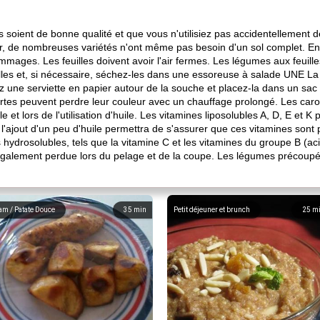
es soient de bonne qualité et que vous n'utilisiez pas accidentellement d
iver, de nombreuses variétés n'ont même pas besoin d'un sol complet. E
mages. Les feuilles doivent avoir l'air fermes. Les légumes aux feuilles
lles et, si nécessaire, séchez-les dans une essoreuse à salade UNE La
ez une serviette en papier autour de la souche et placez-la dans un sa
vertes peuvent perdre leur couleur avec un chauffage prolongé. Les ca
et lors de l'utilisation d'huile. Les vitamines liposolubles A, D, E et K p
t, l'ajout d'un peu d'huile permettra de s'assurer que ces vitamines son
 hydrosolubles, tels que la vitamine C et les vitamines du groupe B (ac
également perdue lors du pelage et de la coupe. Les légumes précoup
am / Patate Douce
35
min
Petit déjeuner et brunch
25
m