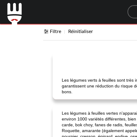
Sea
Filtre
Réinitialiser
Les légumes verts à feuilles sont très 
garantissent une réduction du risque de
bons.
Les légumes à feuilles vertes n'apparai
environ 1000 variétés différentes, bie
carde, bok choy, fanes de radis, feuille
Roquette, amarante (également appelée é
pourpier, cresson, épinard, endive, osei