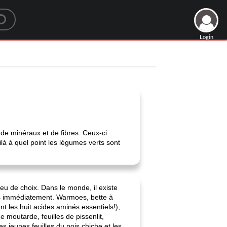
Login
 de minéraux et de fibres. Ceux-ci
là à quel point les légumes verts sont
peu de choix. Dans le monde, il existe
ons immédiatement. Warmoes, bette à
ent les huit acides aminés essentiels!),
e moutarde, feuilles de pissenlit,
es jeunes feuilles du pois chiche et les