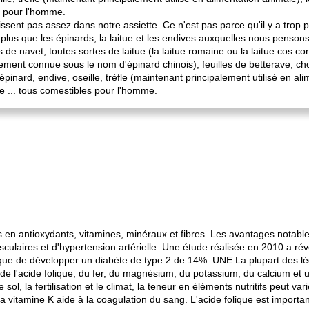
es pour l'homme.
ssent pas assez dans notre assiette. Ce n'est pas parce qu'il y a trop 
n plus que les épinards, la laitue et les endives auxquelles nous pens
s de navet, toutes sortes de laitue (la laitue romaine ou la laitue cos co
ement connue sous le nom d'épinard chinois), feuilles de betterave, chou
 épinard, endive, oseille, trèfle (maintenant principalement utilisé en al
lle ... tous comestibles pour l'homme.
es en antioxydants, vitamines, minéraux et fibres. Les avantages notab
asculaires et d'hypertension artérielle. Une étude réalisée en 2010 a
risque de développer un diabète de type 2 de 14%. UNE La plupart des l
 de l'acide folique, du fer, du magnésium, du potassium, du calcium et
le sol, la fertilisation et le climat, la teneur en éléments nutritifs peut 
 vitamine K aide à la coagulation du sang. L'acide folique est importa