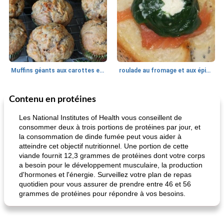
Muffins géants aux carottes et à la banane de Nif
roulade au fromage et aux épinards
Contenu en protéines
Marques de confiance: recettes et
30
min
Viande et volaille
55
min
astuces
Les National Institutes of Health vous conseillent de
consommer deux à trois portions de protéines par jour, et
la consommation de dinde fumée peut vous aider à
atteindre cet objectif nutritionnel. Une portion de cette
viande fournit 12,3 grammes de protéines dont votre corps
a besoin pour le développement musculaire, la production
d'hormones et l'énergie. Surveillez votre plan de repas
quotidien pour vous assurer de prendre entre 46 et 56
grammes de protéines pour répondre à vos besoins.
fiesta tostadas
le méga's jopp joes