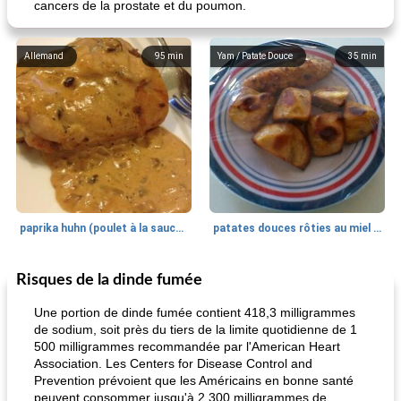
cancers de la prostate et du poumon.
Allemand
95
min
Yam / Patate Douce
35
min
paprika huhn (poulet à la sauce paprika).
patates douces rôties au miel / kumara
Risques de la dinde fumée
Petit déjeuner et brunch
25
min
Viande et volaille
45
min
Une portion de dinde fumée contient 418,3 milligrammes
de sodium, soit près du tiers de la limite quotidienne de 1
500 milligrammes recommandée par l'American Heart
Association. Les Centers for Disease Control and
Prevention prévoient que les Américains en bonne santé
peuvent consommer jusqu'à 2 300 milligrammes de