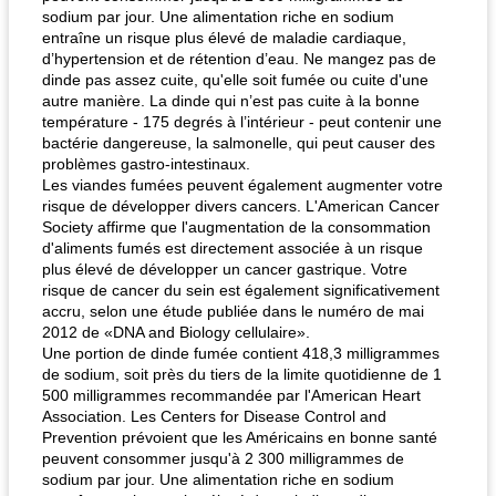
sodium par jour. Une alimentation riche en sodium
entraîne un risque plus élevé de maladie cardiaque,
d’hypertension et de rétention d’eau. Ne mangez pas de
quinoa petit déjeuner méditerranéen
poitrines de poulet grillées de jenny
dinde pas assez cuite, qu'elle soit fumée ou cuite d'une
autre manière. La dinde qui n’est pas cuite à la bonne
température - 175 degrés à l’intérieur - peut contenir une
bactérie dangereuse, la salmonelle, qui peut causer des
problèmes gastro-intestinaux.
Les viandes fumées peuvent également augmenter votre
risque de développer divers cancers. L'American Cancer
Society affirme que l'augmentation de la consommation
d'aliments fumés est directement associée à un risque
plus élevé de développer un cancer gastrique. Votre
risque de cancer du sein est également significativement
accru, selon une étude publiée dans le numéro de mai
2012 de «DNA and Biology cellulaire».
Une portion de dinde fumée contient 418,3 milligrammes
de sodium, soit près du tiers de la limite quotidienne de 1
500 milligrammes recommandée par l'American Heart
Association. Les Centers for Disease Control and
Prevention prévoient que les Américains en bonne santé
peuvent consommer jusqu'à 2 300 milligrammes de
sodium par jour. Une alimentation riche en sodium