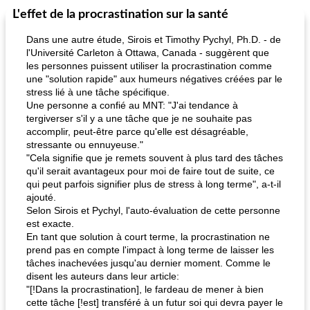
L'effet de la procrastination sur la santé
Marques de confiance: recettes et
30
min
Viande et volaille
55
min
astuces
Dans une autre étude, Sirois et Timothy Pychyl, Ph.D. - de
l'Université Carleton à Ottawa, Canada - suggèrent que
les personnes puissent utiliser la procrastination comme
une "solution rapide" aux humeurs négatives créées par le
stress lié à une tâche spécifique.
Une personne a confié au MNT: "J'ai tendance à
tergiverser s'il y a une tâche que je ne souhaite pas
accomplir, peut-être parce qu'elle est désagréable,
stressante ou ennuyeuse."
fiesta tostadas
le méga's jopp joes
"Cela signifie que je remets souvent à plus tard des tâches
qu'il serait avantageux pour moi de faire tout de suite, ce
qui peut parfois signifier plus de stress à long terme", a-t-il
ajouté.
Selon Sirois et Pychyl, l'auto-évaluation de cette personne
est exacte.
En tant que solution à court terme, la procrastination ne
prend pas en compte l'impact à long terme de laisser les
tâches inachevées jusqu'au dernier moment. Comme le
disent les auteurs dans leur article:
"[!Dans la procrastination], le fardeau de mener à bien
cette tâche [!est] transféré à un futur soi qui devra payer le