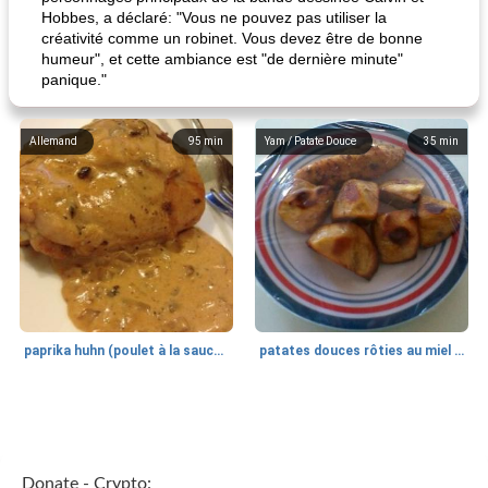
Hobbes, a déclaré: "Vous ne pouvez pas utiliser la
créativité comme un robinet. Vous devez être de bonne
humeur", et cette ambiance est "de dernière minute"
panique."
Allemand
95
min
Yam / Patate Douce
35
min
paprika huhn (poulet à la sauce paprika).
patates douces rôties au miel / kumara
Petit déjeuner et brunch
25
min
Viande et volaille
45
min
Donate - Crypto: