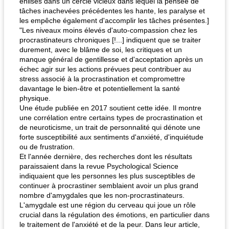
enlisés dans un cercle vicieux dans lequel la pensée de
tâches inachevées précédentes les hante, les paralyse et
les empêche également d'accomplir les tâches présentes.]
"Les niveaux moins élevés d'auto-compassion chez les
procrastinateurs chroniques [!...] indiquent que se traiter
durement, avec le blâme de soi, les critiques et un
manque général de gentillesse et d'acceptation après un
échec agir sur les actions prévues peut contribuer au
stress associé à la procrastination et compromettre
davantage le bien-être et potentiellement la santé
physique.
Une étude publiée en 2017 soutient cette idée. Il montre
une corrélation entre certains types de procrastination et
de neuroticisme, un trait de personnalité qui dénote une
forte susceptibilité aux sentiments d'anxiété, d'inquiétude
ou de frustration.
Et l'année dernière, des recherches dont les résultats
paraissaient dans la revue Psychological Science
indiquaient que les personnes les plus susceptibles de
continuer à procrastiner semblaient avoir un plus grand
nombre d'amygdales que les non-procrastinateurs.
L'amygdale est une région du cerveau qui joue un rôle
crucial dans la régulation des émotions, en particulier dans
le traitement de l'anxiété et de la peur. Dans leur article,