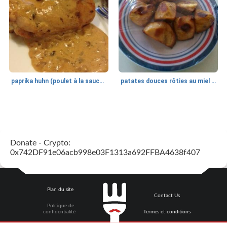
paprika huhn (poulet à la sauce paprika).
patates douces rôties au miel / kumara
Petit déjeuner et brunch
25
min
Viande et volaille
45
min
Donate - Crypto:
0x742DF91e06acb998e03F1313a692FFBA4638f407
Plan du site
Contact Us
Politique de
quinoa petit déjeuner méditerranéen
poitrines de poulet grillées de jenny
confidentialité
Termes et conditions