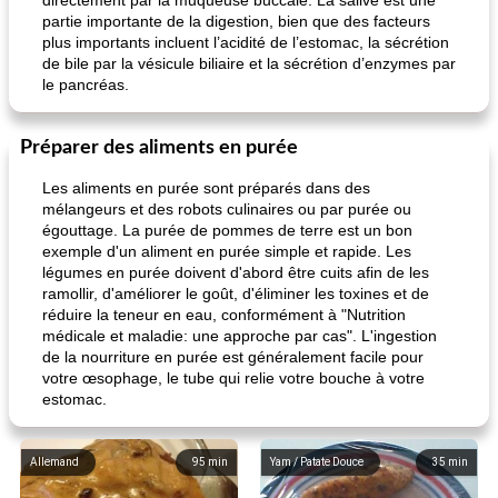
directement par la muqueuse buccale. La salive est une
partie importante de la digestion, bien que des facteurs
plus importants incluent l’acidité de l’estomac, la sécrétion
de bile par la vésicule biliaire et la sécrétion d’enzymes par
le pancréas.
Préparer des aliments en purée
Les aliments en purée sont préparés dans des
mélangeurs et des robots culinaires ou par purée ou
égouttage. La purée de pommes de terre est un bon
exemple d'un aliment en purée simple et rapide. Les
légumes en purée doivent d'abord être cuits afin de les
ramollir, d'améliorer le goût, d'éliminer les toxines et de
réduire la teneur en eau, conformément à "Nutrition
médicale et maladie: une approche par cas". L'ingestion
de la nourriture en purée est généralement facile pour
votre œsophage, le tube qui relie votre bouche à votre
estomac.
Allemand
95
min
Yam / Patate Douce
35
min