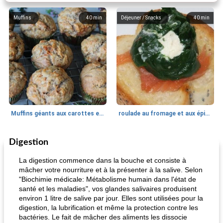
Muffins
40
min
Déjeuner / Snacks
40
min
Muffins géants aux carottes et à la banane de Nif
roulade au fromage et aux épinards
Digestion
Marques de confiance: recettes et
30
min
Viande et volaille
55
min
astuces
La digestion commence dans la bouche et consiste à
mâcher votre nourriture et à la présenter à la salive. Selon
"Biochimie médicale: Métabolisme humain dans l'état de
santé et les maladies", vos glandes salivaires produisent
environ 1 litre de salive par jour. Elles sont utilisées pour la
digestion, la lubrification et même la protection contre les
bactéries. Le fait de mâcher des aliments les dissocie