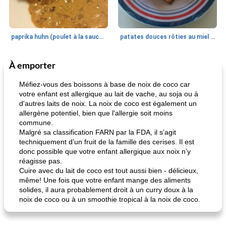
paprika huhn (poulet à la sauce paprika).
patates douces rôties au miel / kumara
À emporter
Petit déjeuner et brunch
25
min
Viande et volaille
45
min
Méfiez-vous des boissons à base de noix de coco car
votre enfant est allergique au lait de vache, au soja ou à
d'autres laits de noix. La noix de coco est également un
allergène potentiel, bien que l'allergie soit moins
commune.
Malgré sa classification FARN par la FDA, il s’agit
techniquement d’un fruit de la famille des cerises. Il est
donc possible que votre enfant allergique aux noix n’y
réagisse pas.
quinoa petit déjeuner méditerranéen
poitrines de poulet grillées de jenny
Cuire avec du lait de coco est tout aussi bien - délicieux,
même! Une fois que votre enfant mange des aliments
solides, il aura probablement droit à un curry doux à la
noix de coco ou à un smoothie tropical à la noix de coco.