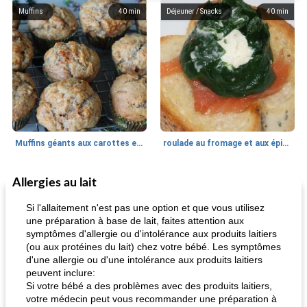
Muffins
40
min
Déjeuner / Snacks
40
min
Muffins géants aux carottes et à la banane de Nif
roulade au fromage et aux épinards
Allergies au lait
Marques de confiance: recettes et
30
min
Viande et volaille
55
min
astuces
Si l'allaitement n'est pas une option et que vous utilisez
une préparation à base de lait, faites attention aux
symptômes d'allergie ou d'intolérance aux produits laitiers
(ou aux protéines du lait) chez votre bébé. Les symptômes
d'une allergie ou d'une intolérance aux produits laitiers
peuvent inclure:
Si votre bébé a des problèmes avec des produits laitiers,
votre médecin peut vous recommander une préparation à