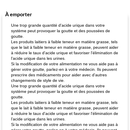
À emporter
Petit déjeuner et brunch
25
min
Viande et volaille
45
min
Une trop grande quantité d'acide urique dans votre
système peut provoquer la goutte et des poussées de
goutte.
Les produits laitiers à faible teneur en matière grasse, tels
que le lait à faible teneur en matière grasse, peuvent aider
à réduire le taux d'acide urique et favoriser l'élimination de
l'acide urique dans les urines.
Si la modification de votre alimentation ne vous aide pas à
gérer votre goutte, parlez-en à votre médecin. Ils peuvent
quinoa petit déjeuner méditerranéen
poitrines de poulet grillées de jenny
prescrire des médicaments pour aider avec d'autres
changements de style de vie.
Une trop grande quantité d'acide urique dans votre
système peut provoquer la goutte et des poussées de
goutte.
Les produits laitiers à faible teneur en matière grasse, tels
que le lait à faible teneur en matière grasse, peuvent aider
à réduire le taux d'acide urique et favoriser l'élimination de
l'acide urique dans les urines.
Si la modification de votre alimentation ne vous aide pas à