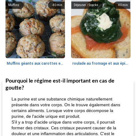
Muffins
40
min
Déjeuner / Snacks
40
min
Muffins géants aux carottes et à la banane de Nif
roulade au fromage et aux épinards
Pourquoi le régime est-il important en cas de
Marques de confiance: recettes et
30
min
Viande et volaille
55
min
astuces
goutte?
La purine est une substance chimique naturellement
présente dans votre corps. On le trouve également dans
certains aliments. Lorsque votre corps décompose la
purine, de l'acide urique est produit.
S'il y a trop d'acide urique dans votre corps, il pourrait
former des cristaux. Ces cristaux peuvent causer de la
douleur et une inflammation des articulations. C'est le