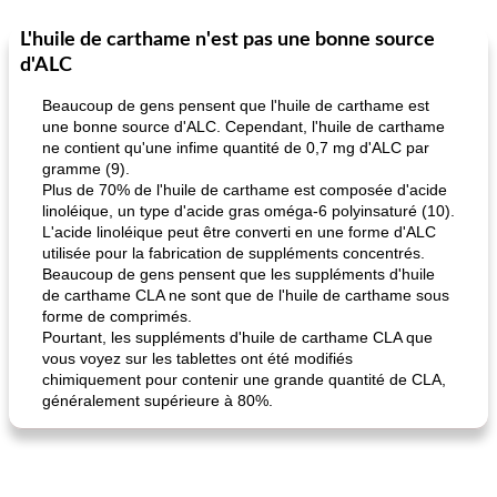
L'huile de carthame n'est pas une bonne source
Marques de confiance: recettes et
30
min
Viande et volaille
55
min
astuces
d'ALC
Beaucoup de gens pensent que l'huile de carthame est
une bonne source d'ALC. Cependant, l'huile de carthame
ne contient qu'une infime quantité de 0,7 mg d'ALC par
gramme (9).
Plus de 70% de l'huile de carthame est composée d'acide
linoléique, un type d'acide gras oméga-6 polyinsaturé (10).
L'acide linoléique peut être converti en une forme d'ALC
fiesta tostadas
utilisée pour la fabrication de suppléments concentrés.
le méga's jopp joes
Beaucoup de gens pensent que les suppléments d'huile
de carthame CLA ne sont que de l'huile de carthame sous
forme de comprimés.
Pourtant, les suppléments d'huile de carthame CLA que
vous voyez sur les tablettes ont été modifiés
chimiquement pour contenir une grande quantité de CLA,
généralement supérieure à 80%.