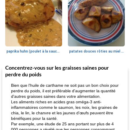
paprika huhn (poulet à la sauce paprika).
patates douces rôties au miel / kumara
Concentrez-vous sur les graisses saines pour
Petit déjeuner et brunch
25
min
Viande et volaille
45
min
perdre du poids
Bien que l'huile de carthame ne soit pas un bon choix pour
perdre du poids, il est préférable d'augmenter la quantité
d'autres graisses saines dans votre alimentation.
Les aliments riches en acides gras oméga-3 anti-
inflammatoires comme le saumon, les noix, les graines de
chia, le lin, le chanvre et les jaunes d'œufs peuvent être
bénéfiques pour la santé.
Par exemple, une étude de 25 ans portant sur plus de 4
quinoa petit déjeuner méditerranéen
poitrines de poulet grillées de jenny
000 personnes a révélé que les personnes consommant