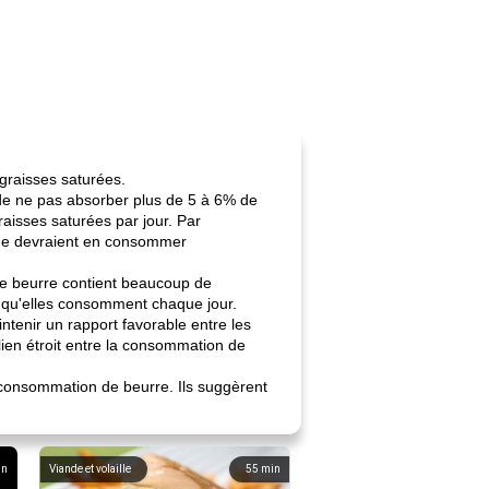
graisses saturées.
de ne pas absorber plus de 5 à 6% de
raisses saturées par jour. Par
s ne devraient en consommer
e beurre contient beaucoup de
é qu'elles consomment chaque jour.
tenir un rapport favorable entre les
lien étroit entre la consommation de
 consommation de beurre. Ils suggèrent
in
Viande et volaille
55
min