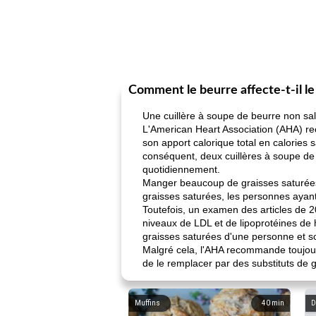
Comment le beurre affecte-t-il le
Une cuillère à soupe de beurre non sal
L'American Heart Association (AHA) r
son apport calorique total en calories 
conséquent, deux cuillères à soupe de
quotidiennement.
Manger beaucoup de graisses saturées
graisses saturées, les personnes ayant
Toutefois, un examen des articles de 2
niveaux de LDL et de lipoprotéines de h
graisses saturées d'une personne et so
Malgré cela, l'AHA recommande toujour
de le remplacer par des substituts de gr
Muffins
40
min
D