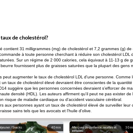
 taux de cholestérol?
é contient 31 milligrammes (mg) de cholestérol et 7,2 grammes (g) de 
ecommande à toute personne cherchant à réduire son cholestérol LDL 
saturées. Sur un régime de 2 000 calories, cela équivaut à 11-13 g de g
 beurre fournissent plus de graisses saturées que la plupart des gen
 peut augmenter le taux de cholestérol LDL d'une personne. Comme l
 un taux de cholestérol élevé devraient être conscientes de la quantit
014 suggère que les personnes concernées devraient s’efforcer de main
aute densité (HDL). Les auteurs affirment qu'il peut ne pas exister de 
n risque de maladie cardiaque ou d'accident vasculaire cérébral.
s aux personnes ayant un taux de cholestérol élevé de surveiller leur
aisse sains tels que les avocats et l'huile d'olive.
éjeuner / Snacks
40
min
Marques de confiance: recettes et
30
m
astuces