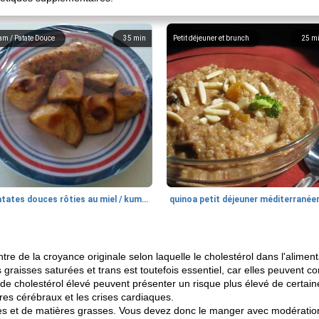
am / Patate Douce
35
min
Petit déjeuner et brunch
25
m
patates douces rôties au miel / kumara
quinoa petit déjeuner méditerranée
re de la croyance originale selon laquelle le cholestérol dans l'alimenta
 graisses saturées et trans est toutefois essentiel, car elles peuvent c
e cholestérol élevé peuvent présenter un risque plus élevé de certaine
ires cérébraux et les crises cardiaques.
es et de matières grasses. Vous devez donc le manger avec modération