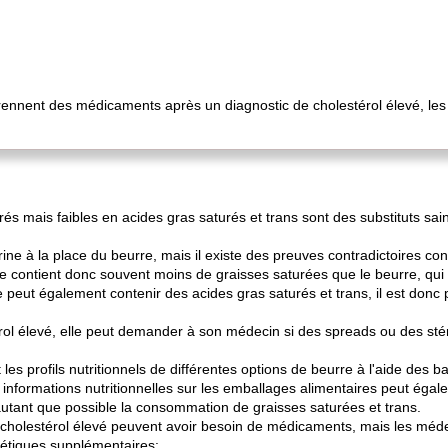
nnent des médicaments après un diagnostic de cholestérol élevé, le
rés mais faibles en acides gras saturés et trans sont des substituts sain
rine à la place du beurre, mais il existe des preuves contradictoires 
elle contient donc souvent moins de graisses saturées que le beurre, qui 
eut également contenir des acides gras saturés et trans, il est donc pr
rol élevé, elle peut demander à son médecin si des spreads ou des stér
les profils nutritionnels de différentes options de beurre à l'aide des
nformations nutritionnelles sur les emballages alimentaires peut égale
er autant que possible la consommation de graisses saturées et trans.
 cholestérol élevé peuvent avoir besoin de médicaments, mais les m
étiques supplémentaires: