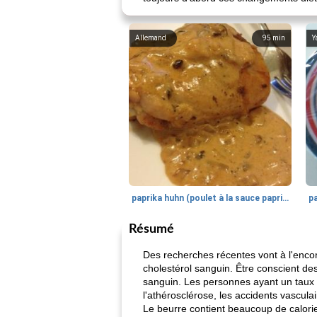
Allemand
95
min
Y
paprika huhn (poulet à la sauce paprika).
Résumé
Des recherches récentes vont à l'encont
cholestérol sanguin. Être conscient des
sanguin. Les personnes ayant un taux d
l'athérosclérose, les accidents vascula
Le beurre contient beaucoup de calori